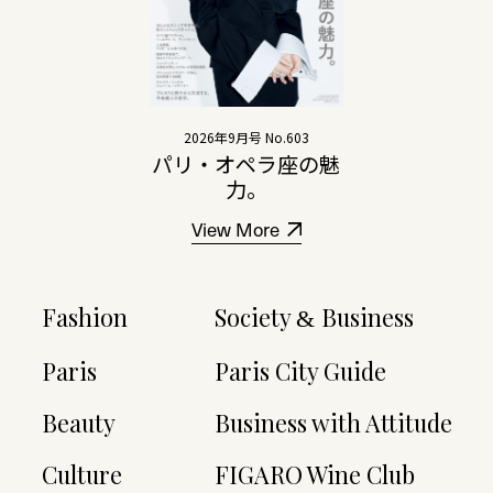
2026年9月号 No.603
パリ・オペラ座の魅
力。
View More
Fashion
Society
Business
&
Paris
Paris City Guide
Beauty
Business with Attitude
Culture
FIGARO Wine Club