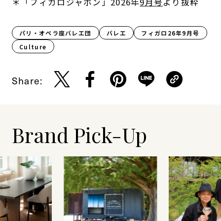
＊「フィガロジャポン」2026年
9月号
より抜粋
パリ・オペラ座バレエ団
バレエ
フィガロ26年9月号
Culture​
Share:
Brand Pick-Up