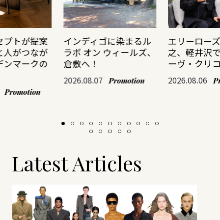
セプトが提案
インディゴに染まるル
エリーロー
と人がつなが
ラボ オン ウィールズ、
之、軽井沢
デンマークの
倉敷へ！
ーヴ・クリ
2026.08.07
2026.08.06
Promotion
P
Promotion
Latest Articles