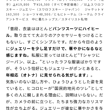
手）上¥19,800 下¥16,500（すべて予定価格）／以上スワロフ
スキー・ジュエリー（スワロフスキー・ジャパン） ジャケット￥
163,500 ショーツ￥48,500／ともにトーテム（トーテム クライ
アントサービス 中に着たトップス／スタイリスト私物
「普段、衣装はほとんど
パンツスーツにハイヒー
ル
。取り立てて大ぶりのアクセサリーをつけること
もないし、すごくシンプルです。だから今日のよう
に
ジュエリーを少し足すだけで、華やかになるなと
感じますね。
私服に至ってはほとんど“Tシャツに
ジーパン、以上。”といったラフな服装ばかりです
が、そういう恰好にもジュエリーがポンとあると、
年相応（オトナ）に見せられる気がします
」。
気負いのない話し方や、ひょうひょうとした姿を見
ていると、ヒコロヒーが“国民的地元のツレ”として
多くの人に親しまれる理由に、説明はいらない。だ
が、カメラの前に立つと、たちまち強力なカリスマ
性が立ち上がる。ジュエリーが彼女に華やかさを与