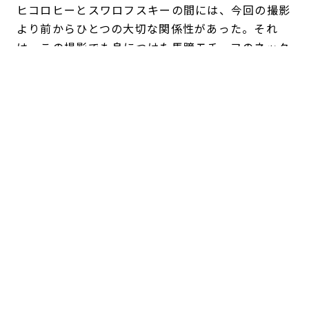
ヒコロヒーとスワロフスキーの間には、今回の撮影
より前からひとつの大切な関係性があった。それ
は、この撮影でも身につけた馬蹄モチーフのネック
レスだ。
「これは29歳とか30歳ぐらいですかね。母が贈っ
てくれました」
。
それ以前は、ジュエリーを積極的に身に着けるタイ
プではなく、なくしてしまうことも多かったとい
う。けれど、母から贈られたネックレスはいつも装
いに自然になじみ、長く愛用する一本となった。
「もともとスワロフスキーは、“すごく華やかなジ
ュエリー”っていうイメージだったんです。でもこ
れは
シンプルなのでいろんな衣装に合うし、カジュ
アルにもすごく使いやすくて。
シーンを選ばない使
い方ができるので気に入っています。“今日は強く
行きたい”という時は、大ぶりのものやわりと主張
の強いものをつけたくなることもあります。ジュエ