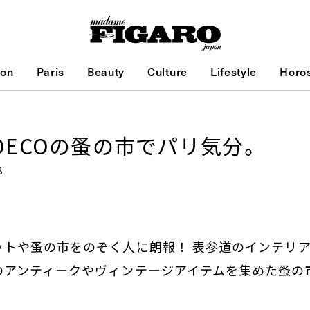
ion
Paris
Beauty
Culture
Lifestyle
Horo
.DECOの蚤の市でパリ気分。
8
トや蚤の市をのぞく人に朗報！ 表参道のインテリアショ
アンティークやヴィンテージアイテムを集めた蚤の市を
。