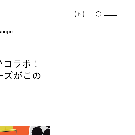
scope
がコラボ！
ーズがこの