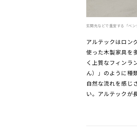
玄関先などで重宝する「ベンチ
アルテックはロング
使った木製家具を
く上質なフィンラ
ん）」のように種
自然な流れを感じ
い。アルテックが