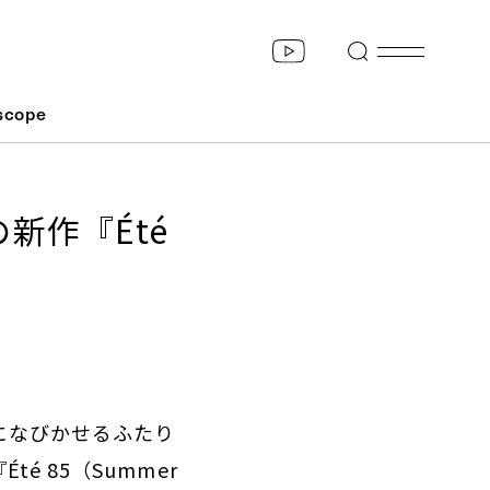
scope
新作『Été
になびかせるふたり
 85（Summer