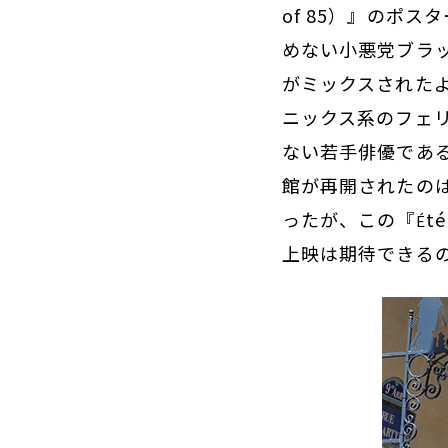
of 85）』のポ
めない小悪党ブラ
がミックスされた
ニックス系のフェ
ない若手俳優であ
館が再開されたの
ったが、この『
t
É
上映は期待できる