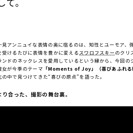
して。
一見アンニュイな表情の奥に宿るのは、知性とユーモア、
を受けるたびに表情を豊かに変える
スワロフスキー
のクリ
ランドのネックレスを愛用しているという縁から、今回の
彼女が今季のテーマ
「Moments of Joy」（喜びあふれ
生の中で見つけてきた“喜びの原点”を語った。
なり合った、撮影の舞台裏。