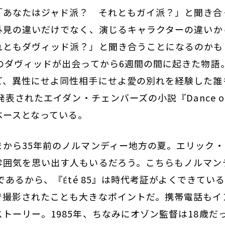
「あなたはジャド派？ それともガイ派？」と聞き合
、外見の違いだけでなく、演じるキャラクターの違いか
れともダヴィッド派？」と聞き合うことになるのかも
歳のダヴィッドが出会ってから6週間の間に起きた物語
ど、異性にせよ同性相手にせよ愛の別れを経験した誰
発表されたエイダン・チェンバーズの小説『Dance on 
ベースとなっている。
まから35年前のノルマンディー地方の夏。エリック
雰囲気を思い出す人もいるだろう。こちらもノルマン
年であるから、『
té 85』は時代考証がよくできてい
É
で撮影されたことも大きなポイントだ。携帯電話もイ
トーリー。1985年、ちなみにオゾン監督は18歳だ