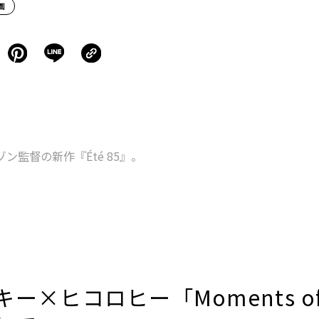
画
監督の新作『Été 85』。
ー×ヒコロヒー「Moments of