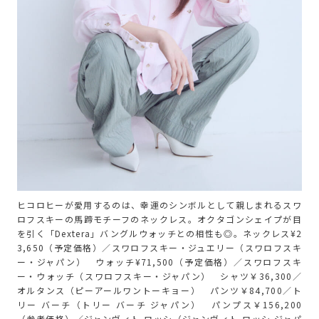
ヒコロヒーが愛用するのは、幸運のシンボルとして親しまれるスワ
ロフスキーの馬蹄モチーフのネックレス。オクタゴンシェイプが目
を引く「Dextera」バングルウォッチとの相性も◎。ネックレス¥2
3,650（予定価格）／スワロフスキー・ジュエリー（スワロフスキ
ー・ジャパン） ウォッチ¥71,500（予定価格）／スワロフスキ
ー・ウォッチ（スワロフスキー・ジャパン） シャツ￥36,300／
オルタンス（ピーアールワントーキョー） パンツ￥84,700／ト
リー バーチ（トリー バーチ ジャパン） パンプス￥156,200
（参考価格）／ジャンヴィト ロッシ（ジャンヴィト ロッシ ジャパ