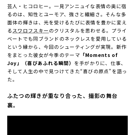
芸人・ヒコロヒー。一見アンニュイな表情の奥に宿
るのは、知性とユーモア、強さと繊細さ。そんな多
面体の輝きは、光を受けるたびに表情を豊かに変え
る
スワロフスキー
のクリスタルを思わせる。プライ
ベートでも同ブランドのネックレスを愛用している
という縁から、今回のシューティングが実現。新作
をまとった彼女が今季のテーマ
「Moments of
Joy」（喜びあふれる瞬間）
を手がかりに、仕事、
そして人生の中で見つけてきた“喜びの原点”を語っ
た。
ふたつの輝きが重なり合った、撮影の舞台
裏。