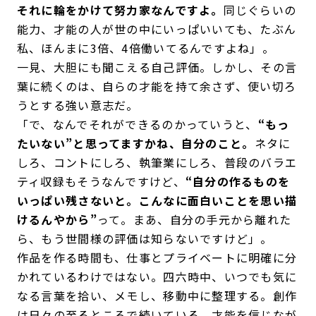
それに輪をかけて努力家なんですよ。
同じぐらいの
能力、才能の人が世の中にいっぱいいても、たぶん
私、ほんまに3倍、4倍働いてるんですよね」。
一見、大胆にも聞こえる自己評価。しかし、その言
葉に続くのは、自らの才能を持て余さず、使い切ろ
うとする強い意志だ。
「で、なんでそれができるのかっていうと、
“もっ
たいない”と思ってますかね、自分のこと。
ネタに
しろ、コントにしろ、執筆業にしろ、普段のバラエ
ティ収録もそうなんですけど、
“自分の作るものを
いっぱい残さないと。こんなに面白いことを思い描
けるんやから”
って。まあ、自分の手元から離れた
ら、もう世間様の評価は知らないですけど」。
作品を作る時間も、仕事とプライベートに明確に分
かれているわけではない。四六時中、いつでも気に
なる言葉を拾い、メモし、移動中に整理する。創作
は日々の至るところで続いている。才能を信じなが