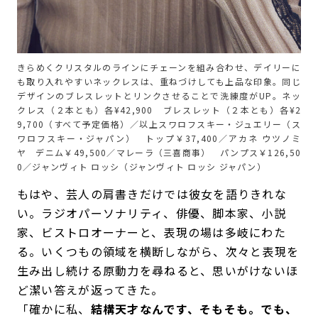
きらめくクリスタルのラインにチェーンを組み合わせ、デイリーに
も取り入れやすいネックレスは、重ねづけしても上品な印象。同じ
デザインのブレスレットとリンクさせることで洗練度がUP。ネッ
クレス（２本とも）各¥42,900 ブレスレット（２本とも）各¥2
9,700（すべて予定価格）／以上スワロフスキー・ジュエリー（ス
ワロフスキー・ジャパン） トップ￥37,400／アカネ ウツノミ
ヤ デニム￥49,500／マレーラ（三喜商事） パンプス￥126,50
0／ジャンヴィト ロッシ（ジャンヴィト ロッシ ジャパン）
もはや、芸人の肩書きだけでは彼女を語りきれな
い。ラジオパーソナリティ、俳優、脚本家、小説
家、ビストロオーナーと、表現の場は多岐にわた
る。いくつもの領域を横断しながら、次々と表現を
生み出し続ける原動力を尋ねると、思いがけないほ
ど潔い答えが返ってきた。
「確かに私、
結構天才なんです、そもそも。でも、