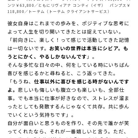
ンツ￥63,800／ともにリヴィアナ コンティ（イザ） パンプス￥
118,800／トーテム（トーテム クライアントサービス）
彼女自身はこれまでの歩みを、ポジティブな思考に
よって人生を切り開いてきたとは捉えていない。
「前向きに、楽しく！って感じで活動してきた記憶
は一切ないです。
お笑いの世界は本当にシビア。も
うとにかく、やるしかないんです
」。
そんな多忙な日々の中、何をしている時にいちばん
喜びを感じるかと尋ねると、こう返ってきた。
「もうね、
仕事以外に喜びを感じる時がないんです
よ。
悲しいも悔しいも腹立つも楽しいも、全部仕
事。でも本当に仕事が好きなので、ストレスが溜ま
ったとしても発散するんじゃなくて共存。共に歩ん
でいくという気持ちです」。
自分が面白いと思うものを作り、その先で誰かが笑
ってくれたなら、それが一番嬉しいと言う。ただ、