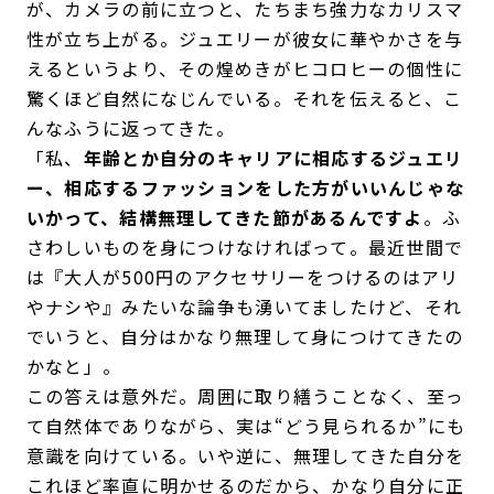
が、カメラの前に立つと、たちまち強力なカリスマ
性が立ち上がる。ジュエリーが彼女に華やかさを与
えるというより、その煌めきがヒコロヒーの個性に
驚くほど自然になじんでいる。それを伝えると、こ
んなふうに返ってきた。
「私、
年齢とか自分のキャリアに相応するジュエリ
ー、相応するファッションをした方がいいんじゃな
いかって、結構無理してきた節があるんですよ
。ふ
さわしいものを身につけなければって。最近世間で
は『大人が500円のアクセサリーをつけるのはアリ
やナシや』みたいな論争も湧いてましたけど、それ
でいうと、自分はかなり無理して身につけてきたの
かなと」。
この答えは意外だ。周囲に取り繕うことなく、至っ
て自然体でありながら、実は“どう見られるか”にも
意識を向けている。いや逆に、無理してきた自分を
これほど率直に明かせるのだから、かなり自分に正