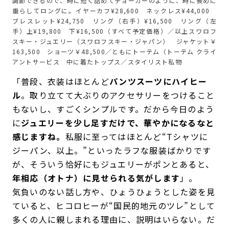
調節できるので、時に短く詰めてチョーカーのように、時に長めに
垂らしてロングに。イヤーカフ¥28,600 ネックレス¥44,000
ブレスレット¥24,750 リング（右手）¥16,500 リング（左
手）上¥19,800 下¥16,500（すべて予定価格）／以上スワロフ
スキー・ジュエリー（スワロフスキー・ジャパン） ジャケット￥
163,500 ショーツ￥48,500／ともにトーテム（トーテム クライ
アントサービス 中に着たトップス／スタイリスト私物
「普段、衣装はほとんど
パンツスーツにハイヒー
ル
。取り立てて大ぶりのアクセサリーをつけること
もないし、すごくシンプルです。だから今日のよう
に
ジュエリーを少し足すだけで、華やかになるなと
感じますね。
私服に至ってはほとんど“Tシャツに
ジーパン、以上。”といったラフな服装ばかりです
が、そういう恰好にもジュエリーがポンとあると、
年相応（オトナ）に見せられる気がします
」。
気負いのない話し方や、ひょうひょうとした姿を見
ていると、ヒコロヒーが“国民的地元のツレ”として
多くの人に親しまれる理由に、説明はいらない。だ