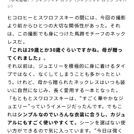
ン）
ヒコロヒーとスワロフスキーの間には、今回の撮影
より前からひとつの大切な関係性があった。それ
は、この撮影でも身につけた馬蹄モチーフのネック
レスだ。
「これは29歳とか30歳ぐらいですかね。母が贈っ
てくれました」
。
それ以前は、ジュエリーを積極的に身に着けるタイ
プではなく、なくしてしまうことも多かったとい
う。けれど、母から贈られたネックレスはいつも装
いに自然になじみ、長く愛用する一本となった。
「もともとスワロフスキーは、“すごく華やかなジ
ュエリー”っていうイメージだったんです。でもこ
れは
シンプルなのでいろんな衣装に合うし、カジュ
アルにもすごく使いやすくて。
シーンを選ばない使
い方ができるので気に入っています。“今日は強く