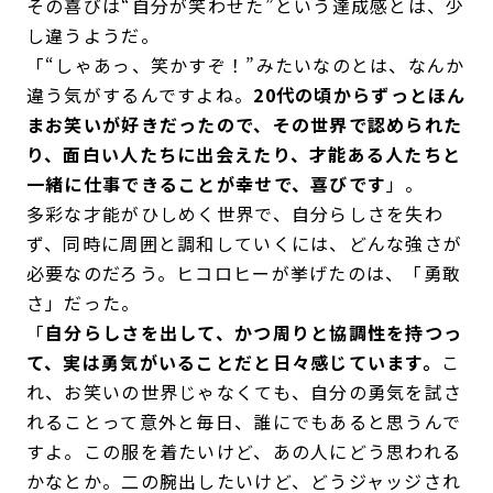
その喜びは“自分が笑わせた”という達成感とは、少
し違うようだ。
「“しゃあっ、笑かすぞ！”みたいなのとは、なんか
違う気がするんですよね。
20代の頃からずっとほん
まお笑いが好きだったので、その世界で認められた
り、面白い人たちに出会えたり、才能ある人たちと
一緒に仕事できることが幸せで、喜びです
」。
多彩な才能がひしめく世界で、自分らしさを失わ
ず、同時に周囲と調和していくには、どんな強さが
必要なのだろう。ヒコロヒーが挙げたのは、「勇敢
さ」だった。
「
自分らしさを出して、かつ周りと協調性を持つっ
て、実は勇気がいることだと日々感じています。
こ
れ、お笑いの世界じゃなくても、自分の勇気を試さ
れることって意外と毎日、誰にでもあると思うんで
すよ。この服を着たいけど、あの人にどう思われる
かなとか。二の腕出したいけど、どうジャッジされ