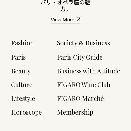
パリ・オペラ座の魅
力。
View More
Fashion
Society
Business
&
Paris
Paris City Guide
Beauty
Business with Attitude
Culture
FIGARO Wine Club
Lifestyle
FIGARO Marché
Horoscope
Membership