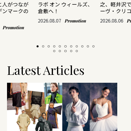
と人がつなが
ラボ オン ウィールズ、
之、軽井沢
デンマークの
倉敷へ！
ーヴ・クリ
2026.08.07
2026.08.06
Promotion
P
Promotion
Latest Articles