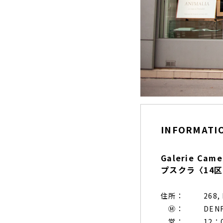
INFORMATI
Galerie C
プスクラ〈14
住所：
268,
Ⓜ：
DEN
営：
12：