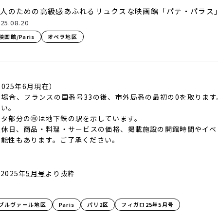
大人のための高級感あふれるリュクスな映画館「パテ・パラス
25.08.20
映画館/Paris
オペラ地区
2025年6月現在）
場合、フランスの国番号33の後、市外局番の最初の0を取りま
さい。
ータ部分のⓂは地下鉄の駅を示しています。
定休日、商品・料理・サービスの価格、掲載施設の開館時間やイベ
可能性もあります。ご了承ください。
025年
5月号
より抜粋
ブルヴァール地区
Paris​
パリ2区
フィガロ25年5月号