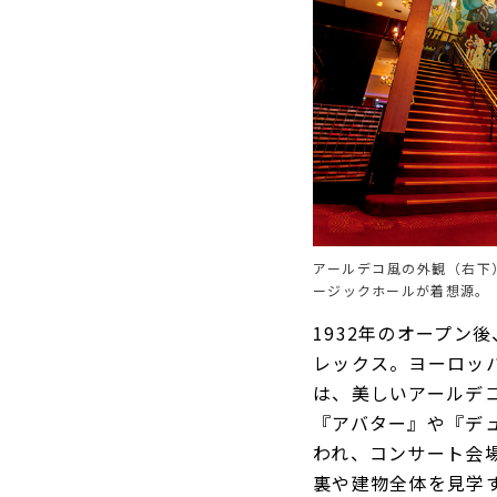
アールデコ風の外観（右下
ージックホールが着想源。 ©L
1932年のオープ
レックス。ヨーロッパ
は、美しいアールデ
『アバター』や『デ
われ、コンサート会
裏や建物全体を見学