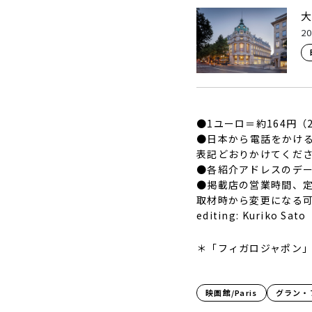
20
●1ユーロ＝約164円（
●日本から電話をかける
表記どおりかけてくだ
●各紹介アドレスのデ
●掲載店の営業時間、
取材時から変更になる
editing: Kuriko Sato
＊「フィガロジャポン」2
映画館/Paris
グラン・