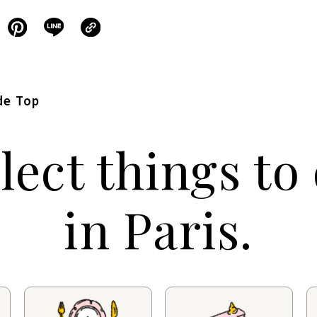
de Top
lect things to
in Paris.