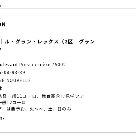
気。
ON
 Rex｜ル・グラン・レックス〈2区｜グラン
〉
oulevard Poissonnière 75002
5-08-93-89
NE NOUVELLE
休
鑑賞一般11ユーロ、舞台裏含む見学ツア
一般12ユーロ
アーは要予約、火～木、土、日のみ
m/