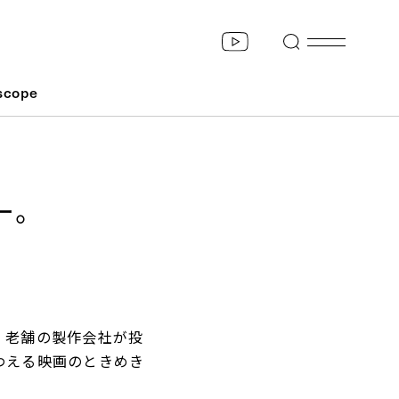
scope
ー。
、老舗の製作会社が投
わえる映画のときめき