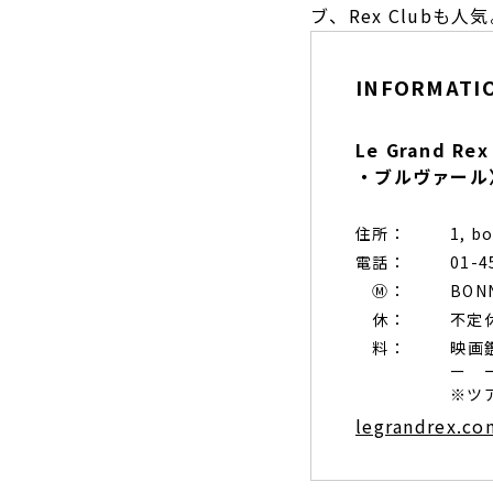
ブ、Rex Clubも人
INFORMATI
Le Grand
・ブルヴァール
住所：
1, b
電話：
01-4
Ⓜ︎：
BON
休：
不定
料：
映画
ー 
※ツ
legrandrex.co