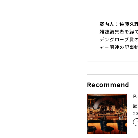
案内人：佐藤久
雑誌編集者を経
デングローブ賞
ャー関連の記事
Recommend
P
20