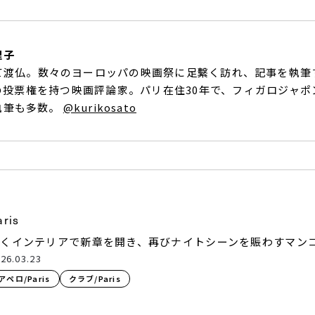
理子
て渡仏。数々のヨーロッパの映画祭に足繫く訪れ、記事を執筆
の投票権を持つ映画評論家。パリ在住30年で、フィガロジャポ
執筆も多数。
@kurikosato
aris
輝くインテリアで新章を開き、再びナイトシーンを賑わすマン
26.03.23
アペロ/Paris
クラブ/Paris