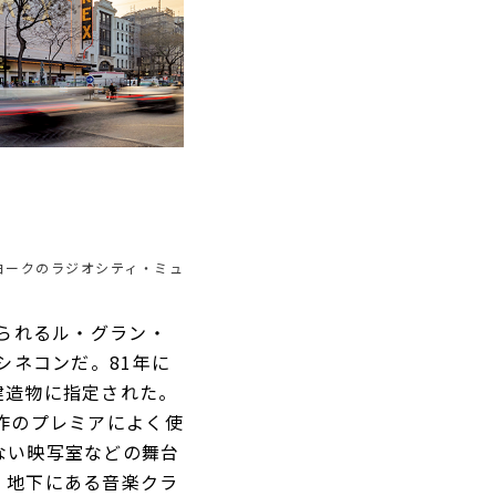
ヨークのラジオシティ・ミュ
知られるル・グラン・
シネコンだ。81年に
建造物に指定された。
作のプレミアによく使
ない映写室などの舞台
。地下にある音楽クラ