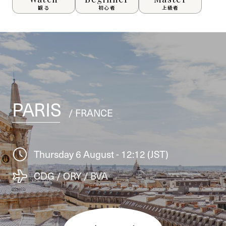
観る
初心者
上級者
PARIS
/ FRANCE
Thursday 6 August - 12:12 (JST)
CDG / ORY / BVA