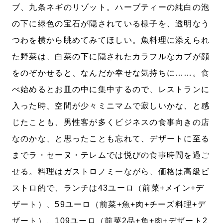
ブ、九条ネギのリゾット。ハーブティーの純白の泡
の下に緑色の宝石が隠されている様子を、透明なう
つわを横から眺めてみてほしい。魚料理に添えられ
た野菜は、白菜の下に隠されたカラフルなカブが顔
をのぞかせると、なんだか幸せな気持ちに……。食
べ始めるとお皿の中に集中するので、レストランに
入った時、空間が少々ミニマムで寂しいかな、と感
じたことも、男性客が多くビジネスの食事向きの店
なのかな、と思ったことも忘れて、デザートに至る
までラ・セーヌ・テレムでは悦びの食事時間を過ご
せる。料理はガストロノミーながら、価格は高級ビ
ストロ的で、ランチは43ユーロ（前菜+メイン+デ
ザート）、59ユーロ（前菜+魚+肉+チーズ料理+デ
ザート）、109ユーロ（前菜2品+魚+肉+デザート2