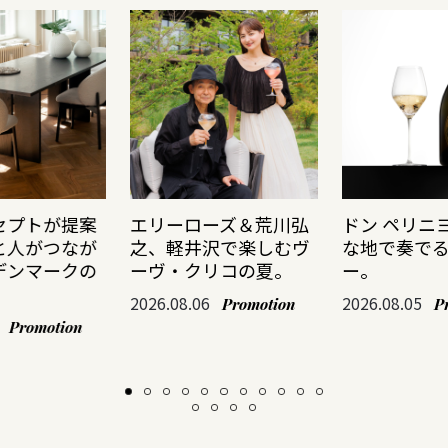
セプトが提案
エリーローズ＆荒川弘
ドン ペリニ
と人がつなが
之、軽井沢で楽しむヴ
な地で奏で
デンマークの
ーヴ・クリコの夏。
ー。
2026.08.06
2026.08.05
Promotion
P
Promotion