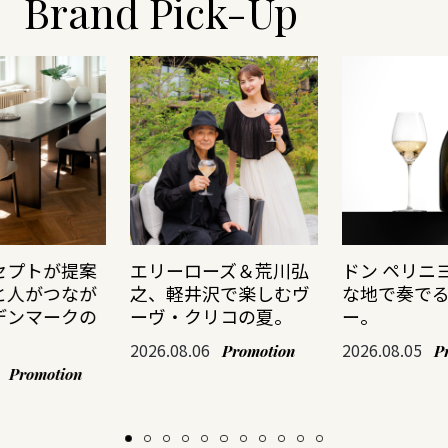
Brand Pick-Up
セプトが提案
エリーローズ＆荒川弘
ドン ペリニ
と人がつなが
之、軽井沢で楽しむヴ
な地で奏で
デンマークの
ーヴ・クリコの夏。
ー。
2026.08.06
2026.08.05
Promotion
P
Promotion