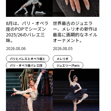
8月は、パリ・オペラ
世界最古のジュエラ
座のPOPでシーズン
ー、メレリオの新作は
2025/26のバレエ三
最高に画期的なネイル
昧。
オーナメント。
2026.08.06
2026.08.05
パリとバレエとオペラ座と
メレリオ
パリ・オペラ座バレエ団
ジュエリー/Paris