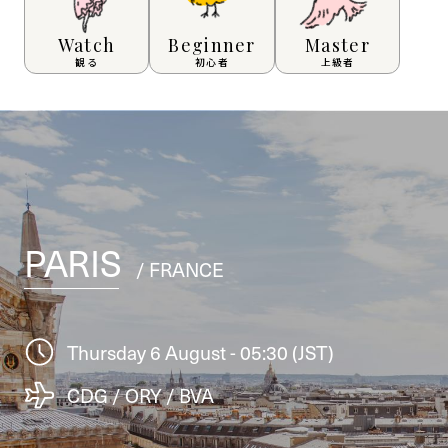
Watch
Beginner
Master
観る
初心者
上級者
PARIS
/ FRANCE
Thursday 6 August - 05:30 (JST)
CDG / ORY / BVA