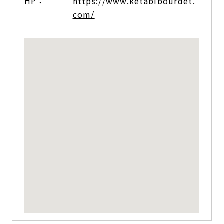
HP：
https://www.ketabibourdet.
com/