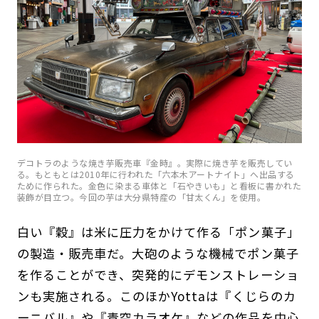
デコトラのような焼き芋販売車『金時』。実際に焼き芋を販売してい
る。
もともとは2010年に行われた「六本木アートナイト」へ出品する
ために作られた。金色に染まる車体と「石やきいも」と看板に書かれた
装飾が目立つ。今回の芋は大分県特産の「甘太くん」を使用。
白い『穀』は米に圧力をかけて作る「ポン菓子」
の製造・販売車だ。大砲のような機械でポン菓子
を作ることができ、突発的にデモンストレーショ
ンも実施される。このほかYottaは『くじらのカ
ーニバル』や『青空カラオケ』などの作品を中心