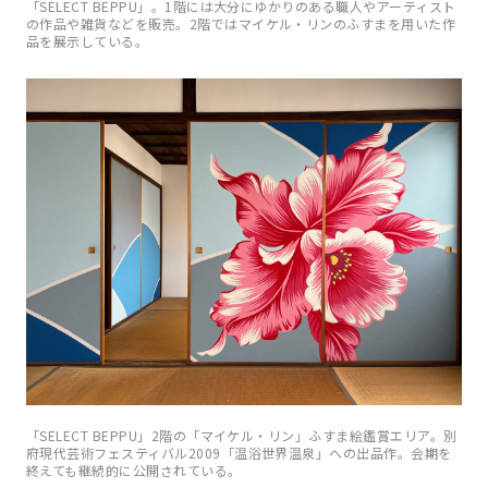
「SELECT BEPPU」。1階には大分にゆかりのある職人やアーティスト
の作品や雑貨などを販売。2階ではマイケル・リンのふすまを用いた作
品を展示している。
「SELECT BEPPU」2階の「マイケル・リン」ふすま絵鑑賞エリア。別
府現代芸術フェスティバル2009「温浴世界温泉」への出品作。会期を
終えても継続的に公開されている。