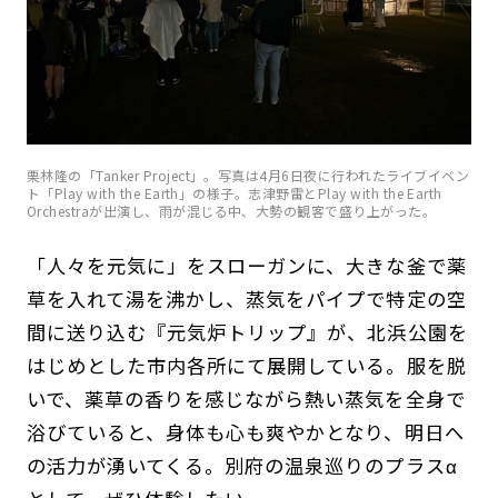
栗林隆の「Tanker Project」。写真は4月6日夜に行われたライブイベン
ト「Play with the Earth」の様子。志津野雷とPlay with the Earth
Orchestraが出演し、雨が混じる中、大勢の観客で盛り上がった。
「人々を元気に」をスローガンに、大きな釜で薬
草を入れて湯を沸かし、蒸気をパイプで特定の空
間に送り込む『元気炉トリップ』が、北浜公園を
はじめとした市内各所にて展開している。服を脱
いで、薬草の香りを感じながら熱い蒸気を全身で
浴びていると、身体も心も爽やかとなり、明日へ
の活力が湧いてくる。別府の温泉巡りのプラスα