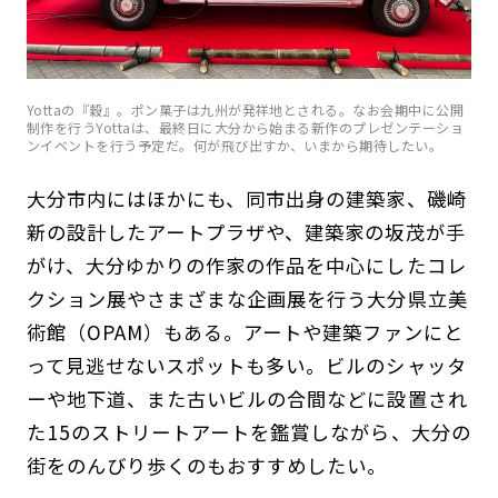
Yottaの『穀』。ポン菓子は九州が発祥地とされる。なお会期中に公開
制作を行うYottaは、最終日に大分から始まる新作のプレゼンテーショ
ンイベントを行う予定だ。何が飛び出すか、いまから期待したい。
大分市内にはほかにも、同市出身の建築家、磯崎
新の設計したアートプラザや、建築家の坂茂が手
がけ、大分ゆかりの作家の作品を中心にしたコレ
クション展やさまざまな企画展を行う大分県立美
術館（OPAM）もある。アートや建築ファンにと
って見逃せないスポットも多い。ビルのシャッタ
ーや地下道、また古いビルの合間などに設置され
た15のストリートアートを鑑賞しながら、大分の
街をのんびり歩くのもおすすめしたい。