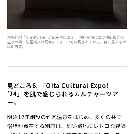
大巻伸嗣『Gravity and Grace-ゆだま-』 別府駅前に立つ別府観光の
生みの親、油屋熊八の銅像のモチーフも表現されている。奥に見えるの
は別府湾。
見どころ6. 「Oita Cultural Expo!
’24」を肌で感じられるカルチャーツア
ー。
明治12年創設の竹瓦温泉をはじめ、多くの共同
浴場が点在する別府は、細い路地にレトロな建築