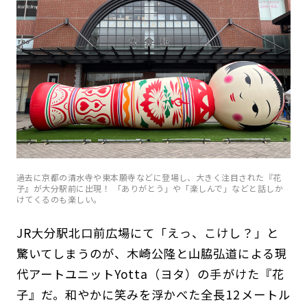
過去に京都の清水寺や東本願寺などに登場し、大きく注目された『花
子』が大分駅前に出現！ 「ありがとう」や「楽しんで」などと話しか
けてくるのも楽しい。
JR大分駅北口前広場にて「えっ、こけし？」と
驚いてしまうのが、木崎公隆と山脇弘道による現
代アートユニットYotta（ヨタ）の手がけた『花
子』だ。和やかに笑みを浮かべた全長12メートル