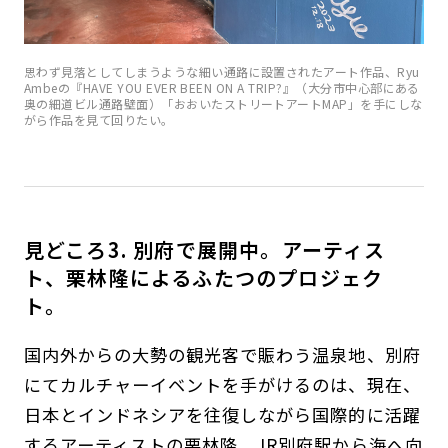
思わず見落としてしまうような細い通路に設置されたアート作品、Ryu
Ambeの『HAVE YOU EVER BEEN ON A TRIP?』（大分市中心部にある
奥の細道ビル通路壁面）「おおいたストリートアートMAP」を手にしな
がら作品を見て回りたい。
見どころ3. 別府で展開中。アーティス
ト、栗林隆によるふたつのプロジェク
ト。
国内外からの大勢の観光客で賑わう温泉地、別府
にてカルチャーイベントを手がけるのは、現在、
日本とインドネシアを往復しながら国際的に活躍
するアーティストの栗林隆。JR別府駅から海へ向