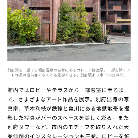
別府湾を一望する堀田温泉の高台にあるガレリア御堂原。一部を除くア
ート作品は宿泊客でなくとも見学できる。別府駅より車で15分ほど。
館内ではロビーやテラスから一部客室に至るま
で、さまざまなアート作品を展示。別府出身の写
真家、草本利枝が鉄輪と亀川にある地獄地帯を撮
影した写真がバーのスペースを美しく彩る。また
別府タワーなど、市内のモチーフを取り入れた大
巻伸嗣のインスタレーションも圧巻。ロビーを鮮