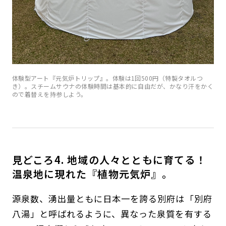
体験型アート『元気炉トリップ』。体験は1回500円（特製タオルつ
き）。スチームサウナの体験時間は基本的に自由だが、かなり汗をかく
ので着替えを持参しよう。
見どころ4. 地域の人々とともに育てる！
温泉地に現れた『植物元気炉』。
源泉数、湧出量ともに日本一を誇る別府は「別府
八湯」と呼ばれるように、異なった泉質を有する