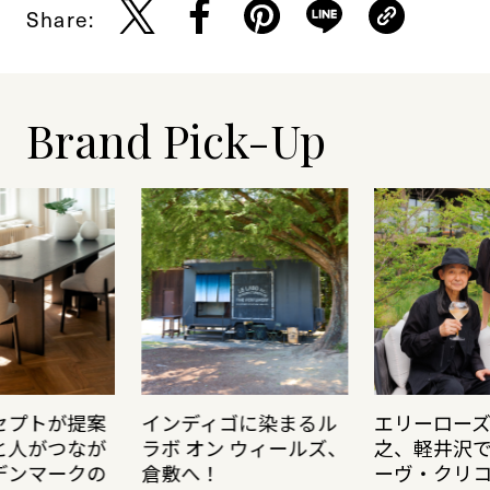
Share:
Brand Pick-Up
セプトが提案
インディゴに染まるル
エリーロー
と人がつなが
ラボ オン ウィールズ、
之、軽井沢
デンマークの
倉敷へ！
ーヴ・クリ