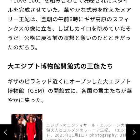
「Love 100」を組み合わせて洗練されたスタイ
ルを完成させていた。華やかな式典を終えたメア
リー王妃は、翌朝の午前6時にギザ高原のスフィ
ンクスの像に立ち、しばしカイロを眺めていたそ
うだ。公務に戻る前の瞑想と憩いのひとときだっ
たのだろう。
大エジプト博物館開館式の王族たち
ギザのピラミッド近くにオープンした大エジプト
博物館（GEM）の開館式に、各国の君主たちが華
やかに集った。
エジプトのエンティサール・エルシーシ大統
ン
領夫人とヨルダンのラーニア王妃。（エジプ
ト、2025年11月1日）photography: Balkis
Press/ABACA