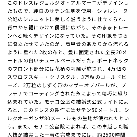
このドレスはジョルジオ・アルマーニがデザインし
たもので、純白のサテン生地を使用。シャルレーヌ
公妃のシルエットに美しく沿うように仕立てられ、
背中から裾にかけて優雅に広がり、そのままトレー
ンへと続くデザインになっていた。その印象をさら
に際立たせていたのが、肩甲骨のあたりから流れる
ように垂れた2枚の布と、髪に固定された全長20メ
ートルの白いチュールベールだった。ボートネック
のフロント部分には花柄の刺繍が施され、4万個の
スワロフスキー・クリスタル、3万粒のゴールドビ
ーズ、2万粒のしずく形のマザーオブパールが、プ
ラチナでコーティングされた糸によって精巧に織り
込まれていた。モナコ公室の結婚式公式サイトによ
ると、このドレスの製作にはサテン50メートル、シ
ルクオーガンザ80メートルもの生地が使われたとい
う。また、モナコ公宮殿によれば、この卓越した職
人技が結実した一着の完成までには、約2500時間