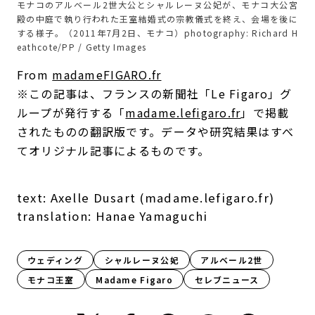
モナコのアルベール2世大公とシャルレーヌ公妃が、モナコ大公宮
殿の中庭で執り行われた王室結婚式の宗教儀式を終え、会場を後に
する様子。（2011年7月2日、モナコ）photography: Richard H
eathcote/PP / Getty Images
From
madameFIGARO.fr
※この記事は、フランスの新聞社「Le Figaro」グ
ループが発行する「
madame.lefigaro.fr
」で掲載
されたものの翻訳版です。データや研究結果はすべ
てオリジナル記事によるものです。
text: Axelle Dusart (madame.lefigaro.fr)
translation: Hanae Yamaguchi
ウェディング
シャルレーヌ公妃
アルベール2世
モナコ王室
Madame Figaro
セレブニュース