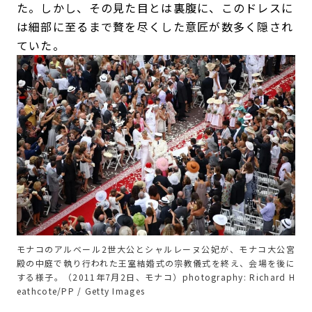
た。しかし、その見た目とは裏腹に、このドレスに
は細部に至るまで贅を尽くした意匠が数多く隠され
ていた。
モナコのアルベール2世大公とシャルレーヌ公妃が、モナコ大公宮
殿の中庭で執り行われた王室結婚式の宗教儀式を終え、会場を後に
する様子。（2011年7月2日、モナコ）photography: Richard H
eathcote/PP / Getty Images