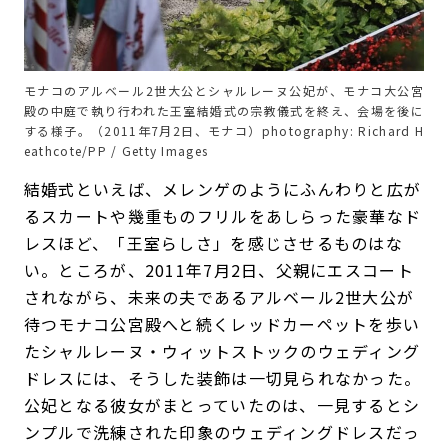
モナコのアルベール2世大公とシャルレーヌ公妃が、モナコ大公宮
殿の中庭で執り行われた王室結婚式の宗教儀式を終え、会場を後に
する様子。（2011年7月2日、モナコ）photography: Richard H
eathcote/PP / Getty Images
結婚式といえば、メレンゲのようにふんわりと広が
るスカートや幾重ものフリルをあしらった豪華なド
レスほど、「王室らしさ」を感じさせるものはな
い。ところが、2011年7月2日、父親にエスコート
されながら、未来の夫であるアルベール2世大公が
待つモナコ公宮殿へと続くレッドカーペットを歩い
たシャルレーヌ・ウィットストックのウェディング
ドレスには、そうした装飾は一切見られなかった。
公妃となる彼女がまとっていたのは、一見するとシ
ンプルで洗練された印象のウェディングドレスだっ