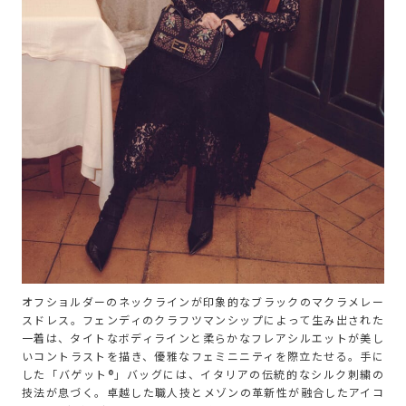
オフショルダーのネックラインが印象的なブラックのマクラメレー
スドレス。フェンディのクラフツマンシップによって生み出された
一着は、タイトなボディラインと柔らかなフレアシルエットが美し
いコントラストを描き、優雅なフェミニニティを際立たせる。手に
した「バゲット®」バッグには、イタリアの伝統的なシルク刺繍の
技法が息づく。卓越した職人技とメゾンの革新性が融合したアイコ