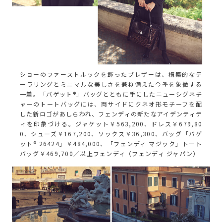
ショーのファーストルックを飾ったブレザーは、構築的なテ
ーラリングとミニマルな美しさを兼ね備えた今季を象徴する
一着。「バゲット®」バッグとともに手にしたニューシグネチ
ャーのトートバッグには、両サイドにクネオ形モチーフを配
した新ロゴがあしらわれ、フェンディの新たなアイデンティテ
ィを印象づける。ジャケット￥563,200、ドレス￥679,80
0、シューズ￥167,200、ソックス￥36,300、バッグ「バゲ
ット® 26424」￥484,000、「フェンディ マジック」トート
バッグ￥469,700／以上フェンディ（フェンディ ジャパン）