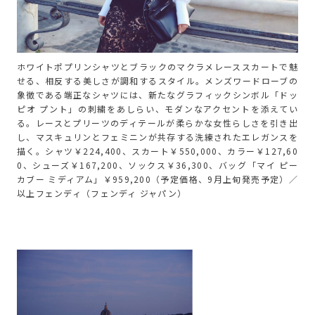
ホワイトポプリンシャツとブラックのマクラメレーススカートで魅
せる、相反する美しさが調和するスタイル。メンズワードローブの
象徴である端正なシャツには、新たなグラフィックシンボル「ドッ
ピオ プント」の刺繍をあしらい、モダンなアクセントを添えてい
る。レースとプリーツのディテールが柔らかな女性らしさを引き出
し、マスキュリンとフェミニンが共存する洗練されたエレガンスを
描く。シャツ￥224,400、スカート￥550,000、カラー￥127,60
0、シューズ￥167,200、ソックス￥36,300、バッグ「マイ ピー
カブー ミディアム」￥959,200（予定価格、9月上旬発売予定）／
以上フェンディ（フェンディ ジャパン）