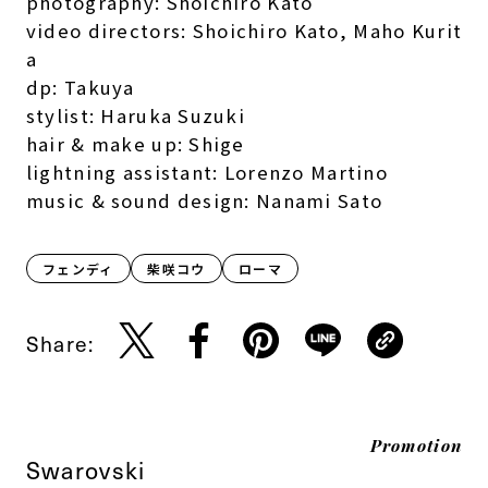
photography: Shoichiro Kato
video directors: Shoichiro Kato, Maho Kurit
a
dp: Takuya
stylist: Haruka Suzuki
hair & make up: Shige
lightning assistant: Lorenzo Martino
music & sound design: Nanami Sato
フェンディ
柴咲コウ
ローマ
Share:
Promotion
Swarovski