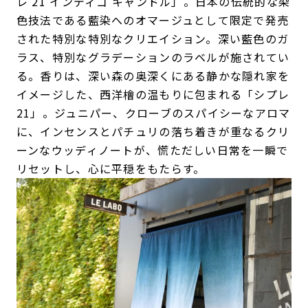
レ 21 インディゴ キャンドル」。日本の伝統的な染
色技法である藍染へのオマージュとして限定で発売
された特別な特別なクリエイション。深い藍色のガ
ラス、特別なグラデーションのラベルが施されてい
る。香りは、深い森の奥深くにある静かな隠れ家を
イメージした、西洋檜の温もりに包まれる「シプレ
21」。ジュニパー、クローブのスパイシーなアロマ
に、インセンスとパチュリの落ち着きが重なるクリ
ーンなウッディノートが、慌ただしい日常を一瞬で
リセットし、心に平穏をもたらす。