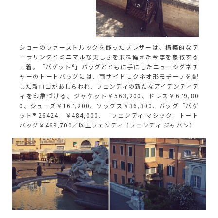
ショーのファーストルックを飾ったブレザーは、構築的なテ
ーラリングとミニマルな美しさを兼ね備えた今季を象徴する
一着。「バゲット®」バッグとともに手にしたニューシグネチ
ャーのトートバッグには、両サイドにクネオ形モチーフを配
した新ロゴがあしらわれ、フェンディの新たなアイデンティテ
ィを印象づける。ジャケット￥563,200、ドレス￥679,80
0、シューズ￥167,200、ソックス￥36,300、バッグ「バゲ
ット® 26424」￥484,000、「フェンディ マジック」トート
バッグ￥469,700／以上フェンディ（フェンディ ジャパン）