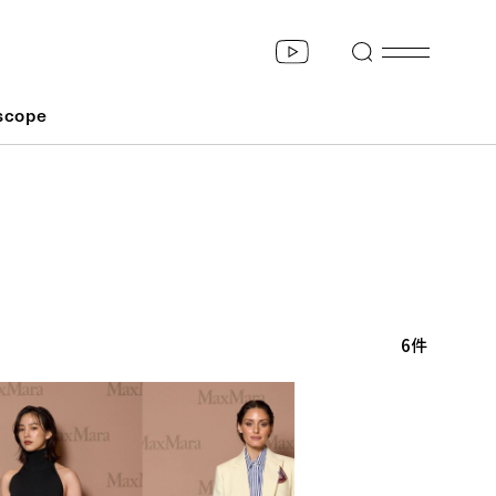
scope
6件