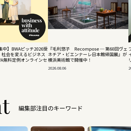
集中】BWAピッチ2026受
『毛利悠子 Recompose ─ 第60回ヴェ
！ 社会を変えるビジネス
ネチア・ビエンナーレ日本館帰国展』が
WA無料定例オンラインセ
横浜美術館で開催中！
2026.08.06
2
ht
編集部注目のキーワード