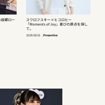
の故郷ロー
スワロフスキー×ヒコロヒー
バ
「Moments of Joy」喜びの原点を探し
レ
て。
202
2026.08.01
Promotion