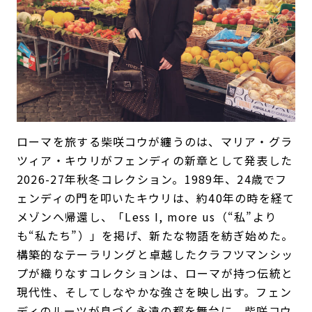
ローマを旅する柴咲コウが纏うのは、マリア・グラ
ツィア・キウリがフェンディの新章として発表した
2026-27年秋冬コレクション。1989年、24歳でフ
ェンディの門を叩いたキウリは、約40年の時を経て
メゾンへ帰還し、「Less I, more us（“私”より
も“私たち”）」を掲げ、新たな物語を紡ぎ始めた。
構築的なテーラリングと卓越したクラフツマンシッ
プが織りなすコレクションは、ローマが持つ伝統と
現代性、そしてしなやかな強さを映し出す。フェン
ディのルーツが息づく永遠の都を舞台に、柴咲コウ