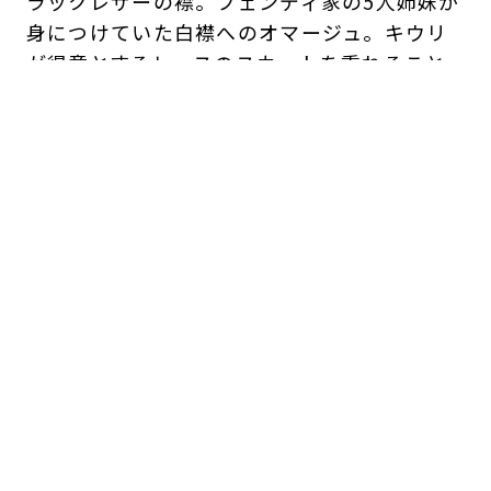
ラックレザーの襟。フェンディ家の5人姉妹が
身につけていた白襟へのオマージュ。キウリ
が得意とするレースのスカートを重ねること
で、クラシックと現代的な感性が調和し、新
たなフェミニニティを描き出す。