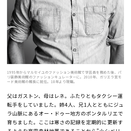
1995年からマルセイユのファッション美術館で学芸員を務めた後、パ
リ装飾美術館のファッションキュレーターに。2010年、ガリエラ宮モ
ード美術館の館長に就任。18年より現職。
父はガストン、母はレネ。ふたりともタクシー運
転手をしていました。姉4人、兄1人とともにジュ
ラ山脈にあるオー・ドゥー地方のポンタルリエで
育ちました。ここは寒さの記録を定期的に更新す
るような豪雪森林地帯であることから”小シベリ