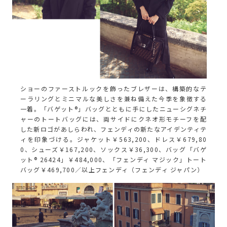
ショーのファーストルックを飾ったブレザーは、構築的なテ
ーラリングとミニマルな美しさを兼ね備えた今季を象徴する
一着。「バゲット®」バッグとともに手にしたニューシグネチ
ャーのトートバッグには、両サイドにクネオ形モチーフを配
した新ロゴがあしらわれ、フェンディの新たなアイデンティテ
ィを印象づける。ジャケット￥563,200、ドレス￥679,80
0、シューズ￥167,200、ソックス￥36,300、バッグ「バゲ
ット® 26424」￥484,000、「フェンディ マジック」トート
バッグ￥469,700／以上フェンディ（フェンディ ジャパン）