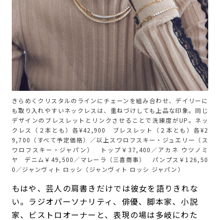
きらめくクリスタルのラインにチェーンを組み合わせ、デイリーに
も取り入れやすいネックレスは、重ねづけしても上品な印象。同じ
デザインのブレスレットとリンクさせることで洗練度がUP。ネッ
クレス（２本とも）各¥42,900 ブレスレット（２本とも）各¥2
9,700（すべて予定価格）／以上スワロフスキー・ジュエリー（ス
ワロフスキー・ジャパン） トップ￥37,400／アカネ ウツノミ
ヤ デニム￥49,500／マレーラ（三喜商事） パンプス￥126,50
0／ジャンヴィト ロッシ（ジャンヴィト ロッシ ジャパン）
もはや、芸人の肩書きだけでは彼女を語りきれな
い。ラジオパーソナリティ、俳優、脚本家、小説
家、ビストロオーナーと、表現の場は多岐にわた