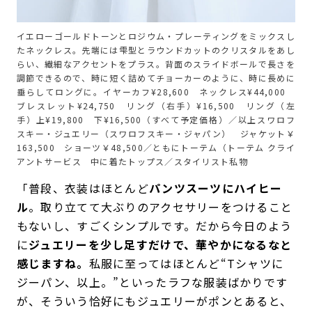
イエローゴールドトーンとロジウム・プレーティングをミックスし
たネックレス。先端には雫型とラウンドカットのクリスタルをあし
らい、繊細なアクセントをプラス。背面のスライドボールで長さを
調節できるので、時に短く詰めてチョーカーのように、時に長めに
垂らしてロングに。イヤーカフ¥28,600 ネックレス¥44,000
ブレスレット¥24,750 リング（右手）¥16,500 リング（左
手）上¥19,800 下¥16,500（すべて予定価格）／以上スワロフ
スキー・ジュエリー（スワロフスキー・ジャパン） ジャケット￥
163,500 ショーツ￥48,500／ともにトーテム（トーテム クライ
アントサービス 中に着たトップス／スタイリスト私物
「普段、衣装はほとんど
パンツスーツにハイヒー
ル
。取り立てて大ぶりのアクセサリーをつけること
もないし、すごくシンプルです。だから今日のよう
に
ジュエリーを少し足すだけで、華やかになるなと
感じますね。
私服に至ってはほとんど“Tシャツに
ジーパン、以上。”といったラフな服装ばかりです
が、そういう恰好にもジュエリーがポンとあると、