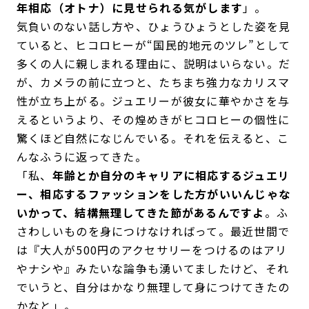
年相応（オトナ）に見せられる気がします
」。
気負いのない話し方や、ひょうひょうとした姿を見
ていると、ヒコロヒーが“国民的地元のツレ”として
多くの人に親しまれる理由に、説明はいらない。だ
が、カメラの前に立つと、たちまち強力なカリスマ
性が立ち上がる。ジュエリーが彼女に華やかさを与
えるというより、その煌めきがヒコロヒーの個性に
驚くほど自然になじんでいる。それを伝えると、こ
んなふうに返ってきた。
「私、
年齢とか自分のキャリアに相応するジュエリ
ー、相応するファッションをした方がいいんじゃな
いかって、結構無理してきた節があるんですよ
。ふ
さわしいものを身につけなければって。最近世間で
は『大人が500円のアクセサリーをつけるのはアリ
やナシや』みたいな論争も湧いてましたけど、それ
でいうと、自分はかなり無理して身につけてきたの
かなと」。