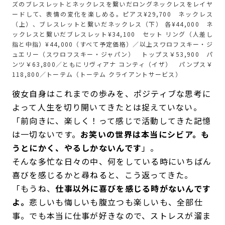
ズのブレスレットとネックレスを繋いだロングネックレスをレイヤ
ードして、表情の変化を楽しめる。ピアス¥29,700 ネックレス
（上）、ブレスレットと繋いだネックレス（下） 各¥44,000 ネ
ックレスと繋いだブレスレット¥34,100 セット リング（人差し
指と中指）¥44,000（すべて予定価格）／以上スワロフスキー・ジ
ュエリー（スワロフスキー・ジャパン） トップス￥53,900 パ
ンツ￥63,800／ともにリヴィアナ コンティ（イザ） パンプス￥
118,800／トーテム（トーテム クライアントサービス）
彼女自身はこれまでの歩みを、ポジティブな思考に
よって人生を切り開いてきたとは捉えていない。
「前向きに、楽しく！って感じで活動してきた記憶
は一切ないです。
お笑いの世界は本当にシビア。も
うとにかく、やるしかないんです
」。
そんな多忙な日々の中、何をしている時にいちばん
喜びを感じるかと尋ねると、こう返ってきた。
「もうね、
仕事以外に喜びを感じる時がないんです
よ。
悲しいも悔しいも腹立つも楽しいも、全部仕
事。でも本当に仕事が好きなので、ストレスが溜ま