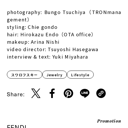
photography: Bungo Tsuchiya（TRONmana
gement）
styling: Chie gondo
hair: Hirokazu Endo（OTA office）
makeup: Arina Nishi
video director: Tsuyoshi Hasegawa
interview & text: Yuki Miyahara
スワロフスキー
Jewelry
Lifestyle​
Share:
Promotion
FENDI