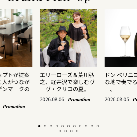
セプトが提案
エリーローズ＆荒川弘
ドン ペリニ
と人がつなが
之、軽井沢で楽しむヴ
な地で奏で
デンマークの
ーヴ・クリコの夏。
ー。
2026.08.06
2026.08.05
Promotion
P
Promotion