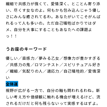
繊細で共感力が強くて、愛情深く、とことん寄り添
い、尽くす女なのよ。何もかも包み込んじゃう優し
さにみんな癒されてるわ。あなたがいてこそがんば
れるって人も多いの。ただ自己犠牲ばかりではダ
メ、自分を大事にすることもあなたへの課題よ
っ！！
うお座のキーワード
優しい／直感力／夢みる乙女／想像力が豊かすぎる
／共感力の鬼／ロマンチスト／スピリチュアル好き
／繊細／気配りの人／適応力／自己犠牲的／愛情深
い
全体運
視野が広がる一方で、自分の軸も問われるわね。新
しい考え方や価値観に触れる機会が増えるけど、流
されるだけだと何も残らないって実感するはずよ。