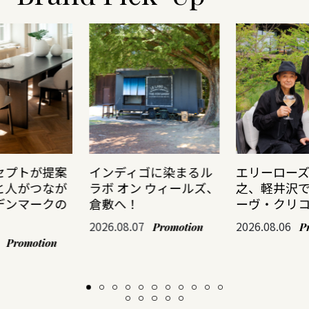
セプトが提案
インディゴに染まるル
エリーロー
と人がつなが
ラボ オン ウィールズ、
之、軽井沢
デンマークの
倉敷へ！
ーヴ・クリ
2026.08.07
2026.08.06
Promotion
P
Promotion