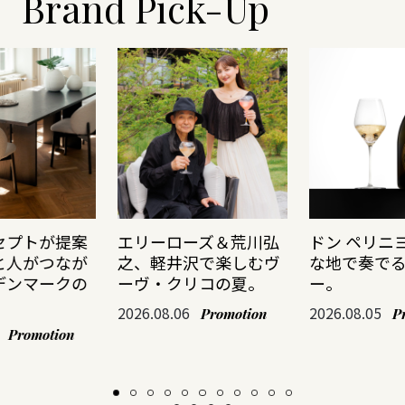
Brand Pick-Up
セプトが提案
エリーローズ＆荒川弘
ドン ペリニ
と人がつなが
之、軽井沢で楽しむヴ
な地で奏で
デンマークの
ーヴ・クリコの夏。
ー。
2026.08.06
2026.08.05
Promotion
P
Promotion