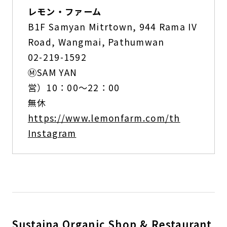
レモン・ファーム
B1F Samyan Mitrtown, 944 Rama IV
Road, Wangmai, Pathumwan
02-219-1592
ⓂSAM YAN
営）10：00〜22：00
無休
https://www.lemonfarm.com/th
Instagram
Sustaina Organic Shop & Restaurant