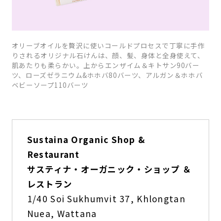
オリーブオイルを贅沢に使いコールドプロセスで丁寧に手作
りされるオリジナル石けんは、顔、髪、身体と全身使えて、
肌あたりも柔らかい。上からエンザイム＆キトサン90バー
ツ、ローズゼラニウム&ホホバ80バーツ、アルガン＆ホホバ
ベビーソープ110バーツ
Sustaina Organic Shop &
Restaurant
サスティナ・オーガニック・ショップ ＆
レストラン
1/40 Soi Sukhumvit 37, Khlongtan
Nuea, Wattana