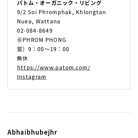
パトム・オーガニック・リビング
9/2 Soi Phromphak, Khlongtan
Nuea, Wattana
02-084-8649
ⒷPHROM PHONG
営）9：00〜19：00
無休
https://www.patom.com/
Instagram
Abhaibhubejhr