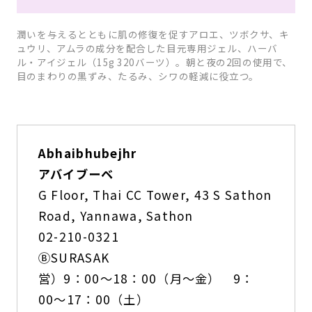
潤いを与えるとともに肌の修復を促すアロエ、ツボクサ、キ
ュウリ、アムラの成分を配合した目元専用ジェル、ハーバ
ル・アイジェル（15g 320バーツ）。朝と夜の2回の使用で、
目のまわりの黒ずみ、たるみ、シワの軽減に役立つ。
Abhaibhubejhr
アバイブーベ
G Floor, Thai CC Tower, 43 S Sathon
Road, Yannawa, Sathon
02-210-0321
ⒷSURASAK
営）9：00〜18：00（月〜金） 9：
00〜17：00（土）