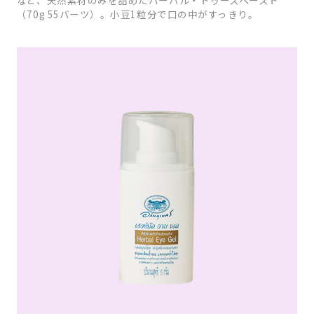
（70g 55バーツ）。小豆1粒分で口の中がすっきり。