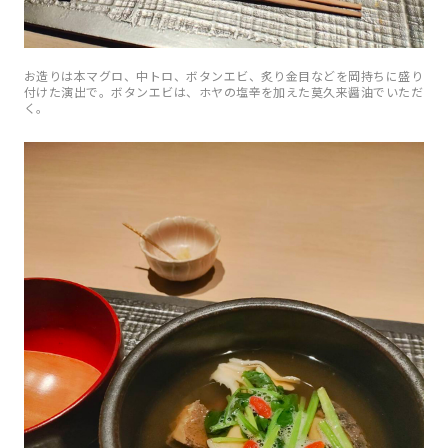
お造りは本マグロ、中トロ、ボタンエビ、炙り金目などを岡持ちに盛り
付けた演出で。ボタンエビは、ホヤの塩辛を加えた莫久来醤油でいただ
く。