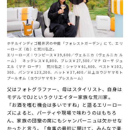
ホテルインディゴ軽井沢の中庭「フォレストガーデン」にて、エリ
ーローズ（右）と荒川弘之。
エリーローズ：ワンピース￥39,600／ヴェルニカ（ヴェルニカ ル
ーム） ネックレス￥8,800、ブレス￥27,500／マナ ローザ ジュ
エル（マナ ローザ） 荒川弘之：シャツ￥61,600、ベスト￥102,
300、パンツ￥123,200、ハット￥37,400／以上ヨウジヤマモト
プールオム（ヨウジヤマモト プレスルーム）
父はフォトグラファー、母はスタイリスト、自身は
モデルでDJというクリエイター家族な荒川家。
「お酒を嗜む機会は多いですね」と語るエリーロー
ズによると、パーティや現場で味わうのはもちろ
ん、家族の団欒の席にもシャンパーニュは欠かせな
かったと言う。「食事の最初に開けて、みんなで楽