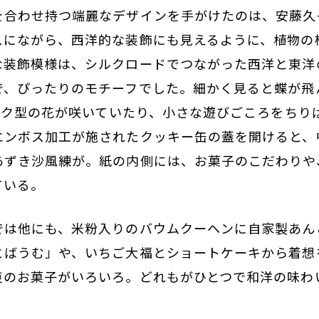
を合わせ持つ端麗なデザインを手がけたのは、安藤久
スにながら、西洋的な装飾にも見えるように、植物の
な装飾模様は、シルクロードでつながった西洋と東洋
で、ぴったりのモチーフでした。細かく見ると蝶が飛
マーク型の花が咲いていたり、小さな遊びごころをちり
エンボス加工が施されたクッキー缶の蓋を開けると、
あずき沙風練が。紙の内側には、お菓子のこだわりや
ている。
では他にも、米粉入りのバウムクーヘンに自家製あん
とばうむ」や、いちご大福とショートケーキから着想
衷のお菓子がいろいろ。どれもがひとつで和洋の味わ