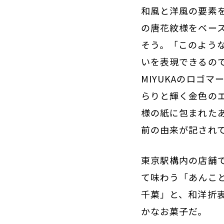
和風と洋風の要素
の唐花紋様をベー
そう。「このよう
いを表現できるの
MIYUKAのロゴ
らりと輝く金色の
様の紙に包まれた
前の由来が記され
東京駅構内の店舗
て味わう「あんこ
千菓」と、和洋折
かなお菓子だ。