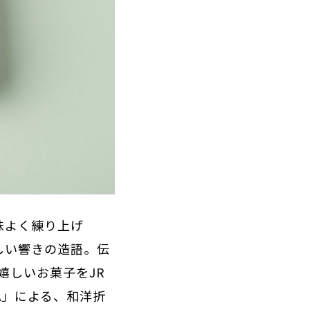
味よく練り上げ
しい響きの造語。伝
嬉しいお菓子をJR
A」による、和洋折