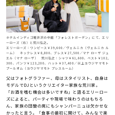
ホテルインディゴ軽井沢の中庭「フォレストガーデン」にて、エリ
ーローズ（右）と荒川弘之。
エリーローズ：ワンピース￥39,600／ヴェルニカ（ヴェルニカ ル
ーム） ネックレス￥8,800、ブレス￥27,500／マナ ローザ ジュ
エル（マナ ローザ） 荒川弘之：シャツ￥61,600、ベスト￥102,
300、パンツ￥123,200、ハット￥37,400／以上ヨウジヤマモト
プールオム（ヨウジヤマモト プレスルーム）
父はフォトグラファー、母はスタイリスト、自身は
モデルでDJというクリエイター家族な荒川家。
「お酒を嗜む機会は多いですね」と語るエリーロー
ズによると、パーティや現場で味わうのはもちろ
ん、家族の団欒の席にもシャンパーニュは欠かせな
かったと言う。「食事の最初に開けて、みんなで楽