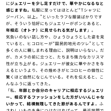
に
ジュエリーを少し足すだけで、華やかになるなと
感じますね。
私服に至ってはほとんど“Tシャツに
ジーパン、以上。”といったラフな服装ばかりです
が、そういう恰好にもジュエリーがポンとあると、
年相応（オトナ）に見せられる気がします
」。
気負いのない話し方や、ひょうひょうとした姿を見
ていると、ヒコロヒーが“国民的地元のツレ”として
多くの人に親しまれる理由に、説明はいらない。だ
が、カメラの前に立つと、たちまち強力なカリスマ
性が立ち上がる。ジュエリーが彼女に華やかさを与
えるというより、その煌めきがヒコロヒーの個性に
驚くほど自然になじんでいる。それを伝えると、こ
んなふうに返ってきた。
「私、
年齢とか自分のキャリアに相応するジュエリ
ー、相応するファッションをした方がいいんじゃな
いかって、結構無理してきた節があるんですよ
。ふ
さわしいものを身につけなければって。最近世間で