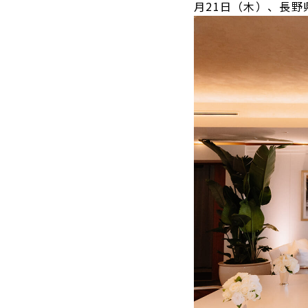
⽉21⽇（⽊）、⻑