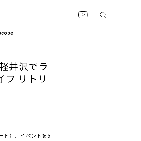
scope
が軽井沢でラ
イフ リトリ
トリート）』イベントを5