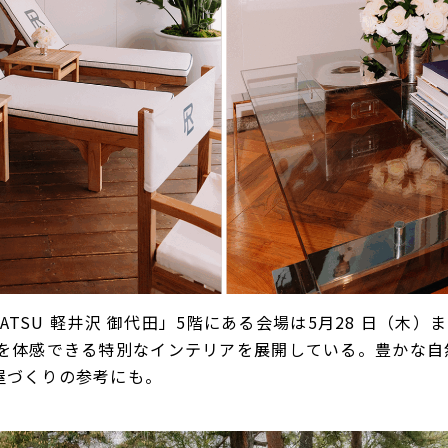
AMATSU 軽井沢 御代⽥」5階にある会場は5⽉28 ⽇（⽊
観を体感できる特別なインテリアを展開している。豊かな⾃
屋づくりの参考にも。