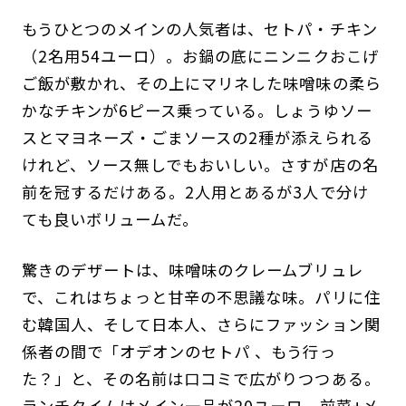
もうひとつのメインの人気者は、セトパ・チキン
（2名用54ユーロ）。お鍋の底にニンニクおこげ
ご飯が敷かれ、その上にマリネした味噌味の柔ら
かなチキンが6ピース乗っている。しょうゆソー
スとマヨネーズ・ごまソースの2種が添えられる
けれど、ソース無しでもおいしい。さすが店の名
前を冠するだけある。2人用とあるが3人で分け
ても良いボリュームだ。
驚きのデザートは、味噌味のクレームブリュレ
で、これはちょっと甘辛の不思議な味。パリに住
む韓国人、そして日本人、さらにファッション関
係者の間で「オデオンのセトパ 、もう行っ
た？」と、その名前は口コミで広がりつつある。
ランチタイムはメイン一品が20ユーロ、前菜+メ