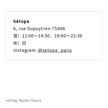
Sétopa
6, rue Dupuytren 75006
営）12:00～14:30、19:00～22:30
休）日
Instagram:
@setopa_paris
editing: Mariko Omura