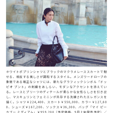
ホワイトポプリンシャツとブラックのマクラメレーススカートで魅
せる、相反する美しさが調和するスタイル。メンズワードローブの
象徴である端正なシャツには、新たなグラフィックシンボル「ドッ
ピオ プント」の刺繍をあしらい、モダンなアクセントを添えてい
る。レースとプリーツのディテールが柔らかな女性らしさを引き出
し、マスキュリンとフェミニンが共存する洗練されたエレガンスを
描く。シャツ￥224,400、スカート￥550,000、カラー￥127,60
0、シューズ￥167,200、ソックス￥36,300、バッグ「マイ ピー
カブー ミディアム」￥959,200（予定価格、9月上旬発売予定）／