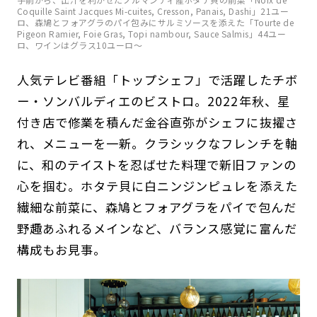
Coquille Saint Jacques Mi-cuites, Cresson, Panais, Dashi」21ユー
ロ、森鳩とフォアグラのパイ包みにサルミソースを添えた「Tourte de
Pigeon Ramier, Foie Gras, Topi nambour, Sauce Salmis」44ユー
ロ、ワインはグラス10ユーロ〜
人気テレビ番組「トップシェフ」で活躍したチボ
ー・ソンバルディエのビストロ。2022年秋、星
付き店で修業を積んだ金谷直弥がシェフに抜擢さ
れ、メニューを一新。クラシックなフレンチを軸
に、和のテイストを忍ばせた料理で新旧ファンの
心を掴む。ホタテ貝に白ニンジンピュレを添えた
繊細な前菜に、森鳩とフォアグラをパイで包んだ
野趣あふれるメインなど、バランス感覚に富んだ
構成もお見事。