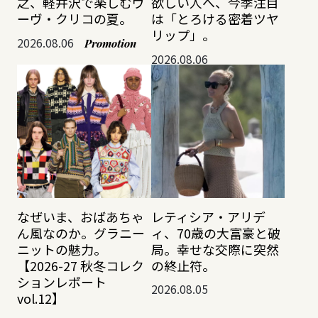
之、軽井沢で楽しむヴ
欲しい人へ、今季注目
ーヴ・クリコの夏。
は「とろける密着ツヤ
リップ」。
2026.08.06
Promotion
2026.08.06
なぜいま、おばあちゃ
レティシア・アリデ
ん風なのか。グラニー
ィ、70歳の大富豪と破
ニットの魅力。
局。幸せな交際に突然
【2026-27 秋冬コレク
の終止符。
ションレポート
2026.08.05
vol.12】