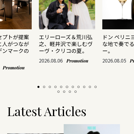
セプトが提案
エリーローズ＆荒川弘
ドン ペリニ
と人がつなが
之、軽井沢で楽しむヴ
な地で奏で
デンマークの
ーヴ・クリコの夏。
ー。
2026.08.06
2026.08.05
Promotion
P
Promotion
Latest Articles