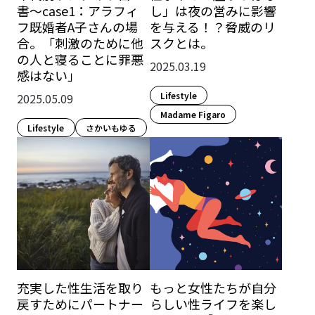
書〜case1：アラフィ
し」は夜の営みに影響
フ既婚者A子さんの場
を与える！？脅威のリ
合。「刺激のために他
スクとは。
の人と寝ることに罪悪
2025.03.19
感はない」
Lifestyle​
2025.05.09
Madame Figaro
Lifestyle​
さかいもゆる
充実した性生活を取り
もっと女性たちが自分
戻すためにパートナー
らしい性ライフを楽し