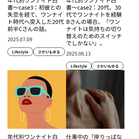
年代別ワンナイト白
年代別ワンナイト白
書〜case3：初彼との
書〜case2：20代、30
失恋を経て、ワンナイ
代でワンナイトを経験
ト時代へ突入した20代
Bさんの場合。「ワン
前半Cさんの話。
ナイトは気持ちの切り
替えのためのスイッチ
2025.07.09
でしかない」。
Lifestyle​
さかいもゆる
2025.06.13
Lifestyle​
さかいもゆる
年代別ワンナイト白
仕事中の「座りっぱな