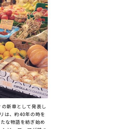
ィの新章として発表し
ウリは、約40年の時を
げ、新たな物語を紡ぎ始め