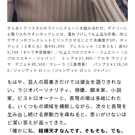
きらめくクリスタルのラインにチェーンを組み合わせ、デイリーに
も取り入れやすいネックレスは、重ねづけしても上品な印象。同じ
デザインのブレスレットとリンクさせることで洗練度がUP。ネッ
クレス（２本とも）各¥42,900 ブレスレット（２本とも）各¥2
9,700（すべて予定価格）／以上スワロフスキー・ジュエリー（ス
ワロフスキー・ジャパン） トップ￥37,400／アカネ ウツノミ
ヤ デニム￥49,500／マレーラ（三喜商事） パンプス￥126,50
0／ジャンヴィト ロッシ（ジャンヴィト ロッシ ジャパン）
もはや、芸人の肩書きだけでは彼女を語りきれな
い。ラジオパーソナリティ、俳優、脚本家、小説
家、ビストロオーナーと、表現の場は多岐にわた
る。いくつもの領域を横断しながら、次々と表現を
生み出し続ける原動力を尋ねると、思いがけないほ
ど潔い答えが返ってきた。
「確かに私、
結構天才なんです、そもそも。でも、