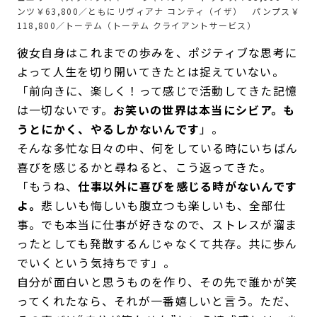
ンツ￥63,800／ともにリヴィアナ コンティ（イザ） パンプス￥
118,800／トーテム（トーテム クライアントサービス）
彼女自身はこれまでの歩みを、ポジティブな思考に
よって人生を切り開いてきたとは捉えていない。
「前向きに、楽しく！って感じで活動してきた記憶
は一切ないです。
お笑いの世界は本当にシビア。も
うとにかく、やるしかないんです
」。
そんな多忙な日々の中、何をしている時にいちばん
喜びを感じるかと尋ねると、こう返ってきた。
「もうね、
仕事以外に喜びを感じる時がないんです
よ。
悲しいも悔しいも腹立つも楽しいも、全部仕
事。でも本当に仕事が好きなので、ストレスが溜ま
ったとしても発散するんじゃなくて共存。共に歩ん
でいくという気持ちです」。
自分が面白いと思うものを作り、その先で誰かが笑
ってくれたなら、それが一番嬉しいと言う。ただ、