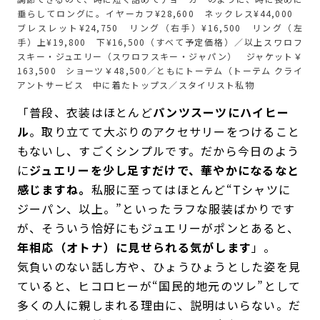
垂らしてロングに。イヤーカフ¥28,600 ネックレス¥44,000
ブレスレット¥24,750 リング（右手）¥16,500 リング（左
手）上¥19,800 下¥16,500（すべて予定価格）／以上スワロフ
スキー・ジュエリー（スワロフスキー・ジャパン） ジャケット￥
163,500 ショーツ￥48,500／ともにトーテム（トーテム クライ
アントサービス 中に着たトップス／スタイリスト私物
「普段、衣装はほとんど
パンツスーツにハイヒー
ル
。取り立てて大ぶりのアクセサリーをつけること
もないし、すごくシンプルです。だから今日のよう
に
ジュエリーを少し足すだけで、華やかになるなと
感じますね。
私服に至ってはほとんど“Tシャツに
ジーパン、以上。”といったラフな服装ばかりです
が、そういう恰好にもジュエリーがポンとあると、
年相応（オトナ）に見せられる気がします
」。
気負いのない話し方や、ひょうひょうとした姿を見
ていると、ヒコロヒーが“国民的地元のツレ”として
多くの人に親しまれる理由に、説明はいらない。だ