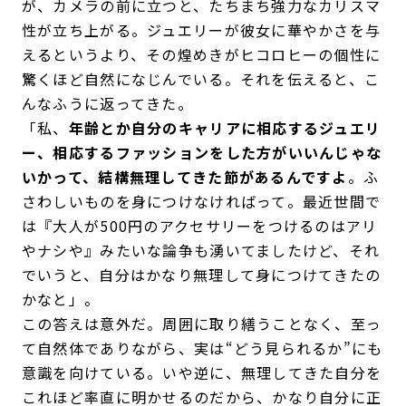
が、カメラの前に立つと、たちまち強力なカリスマ
性が立ち上がる。ジュエリーが彼女に華やかさを与
えるというより、その煌めきがヒコロヒーの個性に
驚くほど自然になじんでいる。それを伝えると、こ
んなふうに返ってきた。
「私、
年齢とか自分のキャリアに相応するジュエリ
ー、相応するファッションをした方がいいんじゃな
いかって、結構無理してきた節があるんですよ
。ふ
さわしいものを身につけなければって。最近世間で
は『大人が500円のアクセサリーをつけるのはアリ
やナシや』みたいな論争も湧いてましたけど、それ
でいうと、自分はかなり無理して身につけてきたの
かなと」。
この答えは意外だ。周囲に取り繕うことなく、至っ
て自然体でありながら、実は“どう見られるか”にも
意識を向けている。いや逆に、無理してきた自分を
これほど率直に明かせるのだから、かなり自分に正