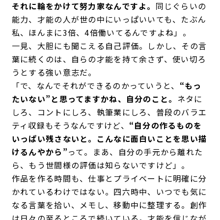
それに輪をかけて努力家なんですよ。
同じぐらいの
能力、才能の人が世の中にいっぱいいても、たぶん
私、ほんまに3倍、4倍働いてるんですよね」。
一見、大胆にも聞こえる自己評価。しかし、その言
葉に続くのは、自らの才能を持て余さず、使い切ろ
うとする強い意志だ。
「で、なんでそれができるのかっていうと、
“もっ
たいない”と思ってますかね、自分のこと。
ネタに
しろ、コントにしろ、執筆業にしろ、普段のバラエ
ティ収録もそうなんですけど、
“自分の作るものを
いっぱい残さないと。こんなに面白いことを思い描
けるんやから”
って。まあ、自分の手元から離れた
ら、もう世間様の評価は知らないですけど」。
作品を作る時間も、仕事とプライベートに明確に分
かれているわけではない。四六時中、いつでも気に
なる言葉を拾い、メモし、移動中に整理する。創作
は日々の至るところで続いている。才能を信じなが