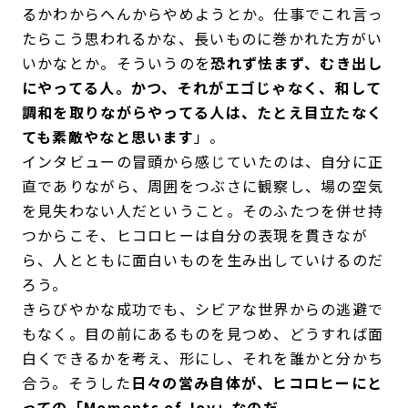
るかわからへんからやめようとか。仕事でこれ言っ
たらこう思われるかな、長いものに巻かれた方がい
いかなとか。そういうのを
恐れず怯まず、むき出し
にやってる人。かつ、それがエゴじゃなく、和して
調和を取りながらやってる人は、たとえ目立たなく
ても素敵やなと思います
」。
インタビューの冒頭から感じていたのは、自分に正
直でありながら、周囲をつぶさに観察し、場の空気
を見失わない人だということ。そのふたつを併せ持
つからこそ、ヒコロヒーは自分の表現を貫きなが
ら、人とともに面白いものを生み出していけるのだ
ろう。
きらびやかな成功でも、シビアな世界からの逃避で
もなく。目の前にあるものを見つめ、どうすれば面
白くできるかを考え、形にし、それを誰かと分かち
合う。そうした
日々の営み自体が、ヒコロヒーにと
っての「Moments of Joy」なのだ。