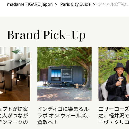
madame FIGARO japon
Paris City Guide
シャネル傘下の
Brand Pick-Up
セプトが提案
インディゴに染まるル
エリーロー
と人がつなが
ラボ オン ウィールズ、
之、軽井沢
デンマークの
倉敷へ！
ーヴ・クリ