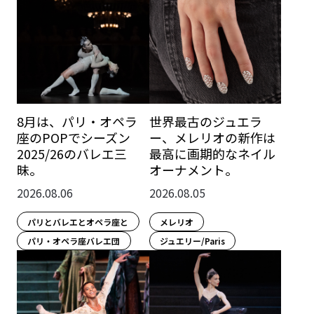
8月は、パリ・オペラ
世界最古のジュエラ
座のPOPでシーズン
ー、メレリオの新作は
2025/26のバレエ三
最高に画期的なネイル
昧。
オーナメント。
2026.08.06
2026.08.05
パリとバレエとオペラ座と
メレリオ
パリ・オペラ座バレエ団
ジュエリー/Paris