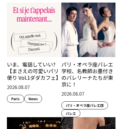
いま、電話していい?
パリ・オペラ座バレエ
【まさえの可愛いパリ
学校、名教師お墨付き
便り Vol.1ダダカフェ】
のバレリーナたちが東
京に！
2026.08.07
2026.08.07
Paris​
News
パリ・オペラ座バレエ団
バレエ