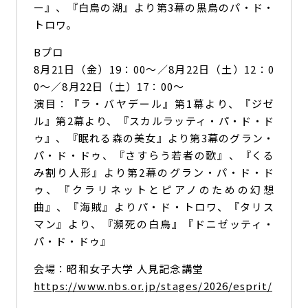
ー』、『白鳥の湖』より第3幕の黒鳥のパ・ド・
トロワ。
Bプロ
8月21日（金）19：00～／8月22日（土）12：0
0～／8月22日（土）17：00～
演目：『ラ・バヤデール』第1幕より、『ジゼ
ル』第2幕より、『スカルラッティ・パ・ド・ド
ゥ』、『眠れる森の美女』より第3幕のグラン・
パ・ド・ドゥ、『さすらう若者の歌』、『くる
み割り人形』より第2幕のグラン・パ・ド・ド
ゥ、『クラリネットとピアノのための幻想
曲』、『海賊』よりパ・ド・トロワ、『タリス
マン』より、『瀕死の白鳥』『ドニゼッティ・
パ・ド・ドゥ』
会場：昭和女子大学 人見記念講堂
https://www.nbs.or.jp/stages/2026/esprit/