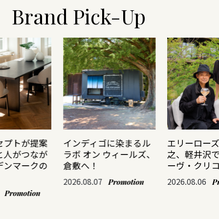
Brand Pick-Up
セプトが提案
インディゴに染まるル
エリーロー
と人がつなが
ラボ オン ウィールズ、
之、軽井沢
デンマークの
倉敷へ！
ーヴ・クリ
2026.08.07
2026.08.06
Promotion
P
Promotion