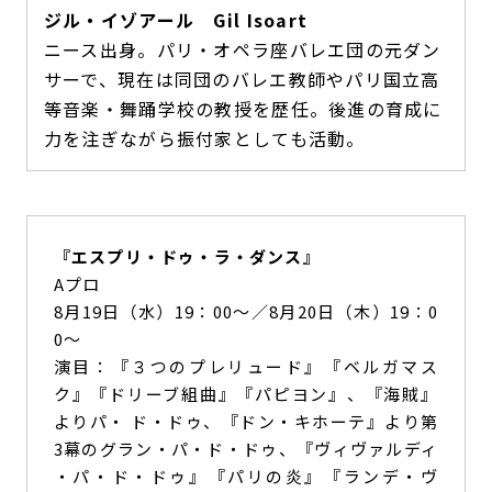
ジル・イゾアール Gil Isoart
ニース出身。パリ・オペラ座バレエ団の元ダン
サーで、現在は同団のバレエ教師やパリ国立高
等音楽・舞踊学校の教授を歴任。後進の育成に
力を注ぎながら振付家としても活動。
『エスプリ・ドゥ・ラ・ダンス』
Aプロ
8月19日（水）19：00～／8月20日（木）19：0
0～
演目：『３つのプレリュード』『ベルガマス
ク』『ドリーブ組曲』『パピヨン』、『海賊』
よりパ・ ド・ドゥ、『ドン・キホーテ』より第
3幕のグラン・パ・ド・ドゥ、『ヴィヴァルディ
・パ・ド・ドゥ』『パリの炎』『ランデ・ヴ