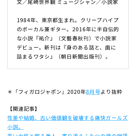
文／尾崎世界観 ミュージシャン／小説家
1984年、東京都生まれ。クリープハイプ
のボーカル兼ギター。2016年に半自伝的
な小説『祐介』（文藝春秋刊）で小説家
デビュー。新刊は『身のある話と、歯に
詰まるワタシ』（朝日新聞出版刊）。
＊「フィガロジャポン」2020年
8月号
より抜粋
【関連記事】
性差や結婚、古い価値観を破壊する痛快ガールズ
小説。
若い女性と眠る老人、寄り添うふたつの魂の物語