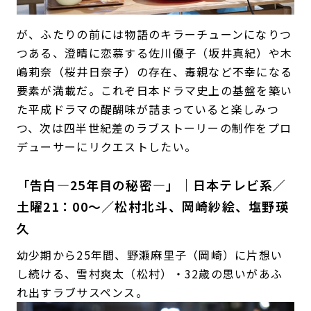
が、ふたりの前には物語のキラーチューンになりつ
つある、澄晴に恋慕する佐川優子（坂井真紀）や木
嶋莉奈（桜井日奈子）の存在、毒親など不幸になる
要素が満載だ。これぞ日本ドラマ史上の基盤を築い
た平成ドラマの醍醐味が詰まっていると楽しみつ
つ、次は四半世紀差のラブストーリーの制作をプロ
デューサーにリクエストしたい。
「告白—25年目の秘密—」｜日本テレビ系／
土曜21：00〜／松村北斗、岡崎紗絵、塩野瑛
久
幼少期から25年間、野瀬麻里子（岡崎）に片想い
し続ける、雪村爽太（松村）・32歳の思いがあふ