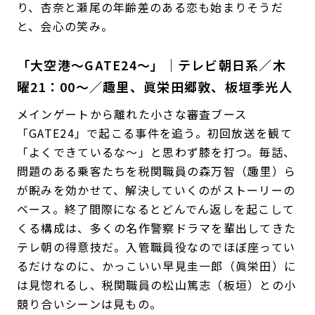
した演技はさすが。個人的には放送前に睨んだ通
り、杏奈と瀬尾の年齢差のある恋も始まりそうだ
と、会心の笑み。
「大空港〜GATE24〜」｜テレビ朝日系／木
曜21：00〜／趣里、眞栄田郷敦、板垣季光人
メインゲートから離れた小さな審査ブース
「GATE24」で起こる事件を追う。初回放送を観て
「よくできているな〜」と思わず膝を打つ。毎話、
問題のある乗客たちを税関職員の森万智（趣里）ら
が睨みを効かせて、解決していくのがストーリーの
ベース。終了間際になるとどんでん返しを起こして
くる構成は、多くの名作警察ドラマを輩出してきた
テレ朝の得意技だ。入管職員役なのでほぼ座ってい
るだけなのに、かっこいい早見圭一郎（眞栄田）に
は見惚れるし、税関職員の松山篤志（板垣）との小