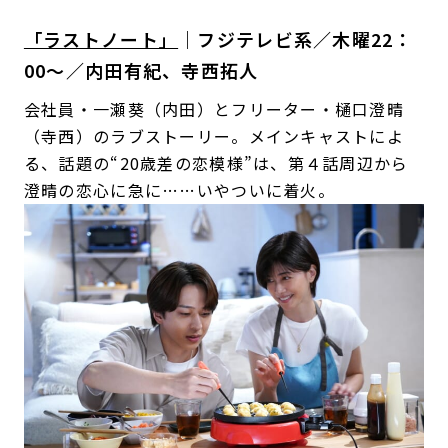
競り合いシーンは見もの。
「ラストノート」
｜フジテレビ系／木曜22：
00〜／内田有紀、寺西拓人
会社員・一瀬葵（内田）とフリーター・樋口澄晴
（寺西）のラブストーリー。メインキャストによ
る、話題の“20歳差の恋模様”は、第４話周辺から
澄晴の恋心に急に……いやついに着火。