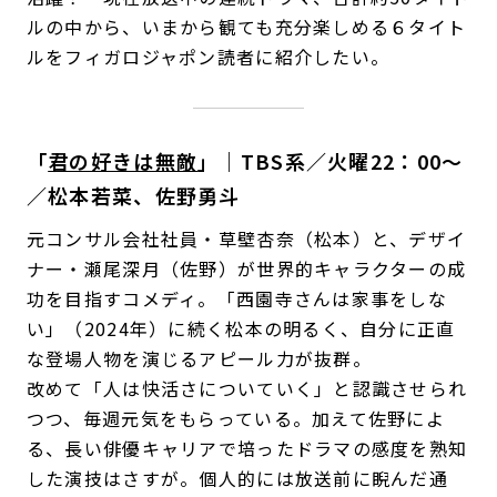
ENTERTAINMENT」に所属するタレントたちの大
活躍！ 現在放送中の連続ドラマ、合計約50タイト
ルの中から、いまから観ても充分楽しめる６タイト
ルをフィガロジャポン読者に紹介したい。
「
君の好きは無敵
」｜TBS系／火曜22：00〜
／松本若菜、佐野勇斗
元コンサル会社社員・草壁杏奈（松本）と、デザイ
ナー・瀬尾深月（佐野）が世界的キャラクターの成
功を目指すコメディ。「西園寺さんは家事をしな
い」（2024年）に続く松本の明るく、自分に正直
な登場人物を演じるアピール力が抜群。
改めて「人は快活さについていく」と認識させられ
つつ、毎週元気をもらっている。加えて佐野によ
る、長い俳優キャリアで培ったドラマの感度を熟知