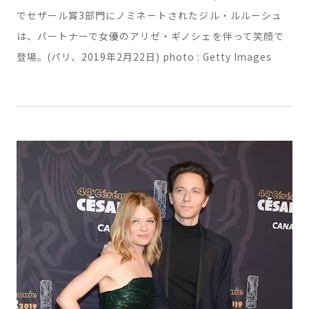
14. 映画『シンク・オア・スイム』と『Pupille』（原題）
でセザール賞3部門にノミネートされたジル・ルルーシュ
は、パートナーで女優のアリゼ・ギノシェを伴って笑顔で
登場。(パリ、2019年2月22日) photo : Getty Images