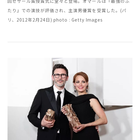
7. 2007年に結婚したエレーヌとオマール・シーは、第37
回セザール賞授賞式に堂々と登場。オマールは『最強のふ
たり』での演技が評価され、主演男優賞を受賞した。(パ
リ、2012年2月24日) photo : Getty Images