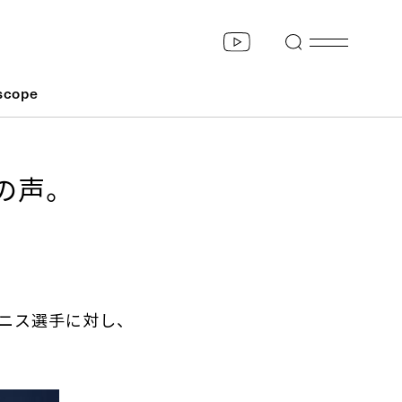
scope
の声。
テニス選手に対し、