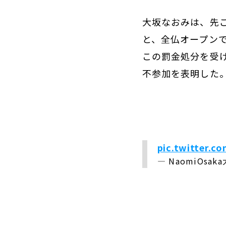
大坂なおみは、先ご
と、全仏オープン
この罰金処分を受け
不参加を表明した
pic.twitter.
— NaomiOsak