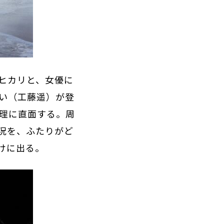
ヒカリと、女優に
い（工藤遥）が登
生理に直面する。周
況を、ふたりがど
けに出る。