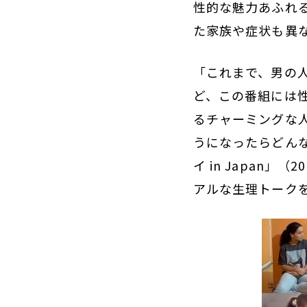
性的な魅力あふれ
た家族や症状も異
「これまで、男の
ど、この番組には
るチャーミングな
うになったらどん
イ in Japan
アルな生理トーク