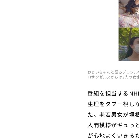
おじいちゃんと語るブラジル
ロサンゼルスからは3人の女
番組を担当するN
生理をタブー視し
た。老若男女が垣
人間模様がギュっ
が心地よくいきる