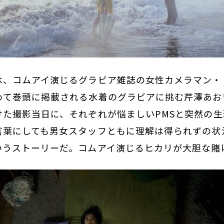
は、コムアイ演じるグラビア雑誌の女性カメラマン・
めて巻頭に掲載される水着のグラビアに挑む芹澤あお
けた撮影当日に、それぞれが悩ましいPMSと突然の
言葉にしても男女スタッフともに理解は得られずの状
いうストーリーだ。コムアイ演じるヒカリが大胆な賭