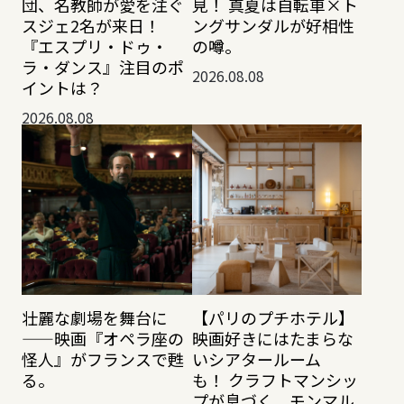
団、名教師が愛を注ぐ
見！ 真夏は自転車×ト
スジェ2名が来日！
ングサンダルが好相性
『エスプリ・ドゥ・
の噂。
ラ・ダンス』注目のポ
2026.08.08
イントは？
2026.08.08
壮麗な劇場を舞台に
【パリのプチホテル】
——映画『オペラ座の
映画好きにはたまらな
怪人』がフランスで甦
いシアタールーム
る。
も！ クラフトマンシッ
プが息づく、モンマル