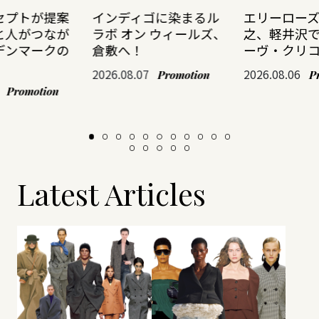
セプトが提案
インディゴに染まるル
エリーロー
と人がつなが
ラボ オン ウィールズ、
之、軽井沢
デンマークの
倉敷へ！
ーヴ・クリ
2026.08.07
2026.08.06
Promotion
P
Promotion
Latest Articles