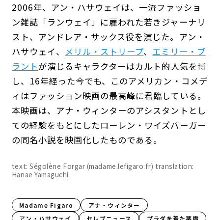
2006年、アン・ハサウェイは、一流ファッショ
ン雑誌「ランウェイ」に雇われた若きジャーナリ
スト、アンドレア・サックス役を演じた。アン・
ハサウェイ、
メリル・ストリープ
、
エミリー・ブ
ラント
が演じるキャラクターはカルト的人気を博
し、16年経った今でも、このアメリカン・コメデ
ィはファッション映画の最高峰に君臨している。
本映画は、アナ・ウィンターのアシスタントとし
ての経験をもとにしたローレン・ワイズバーガー
の同名小説を映画化したものである。
text: Ségolène Forgar (madame.lefigaro.fr) translation:
Hanae Yamaguchi
Madame Figaro
アナ・ウィンター
アン・ハサウェイ
セレブニュース
プラダを着た悪魔