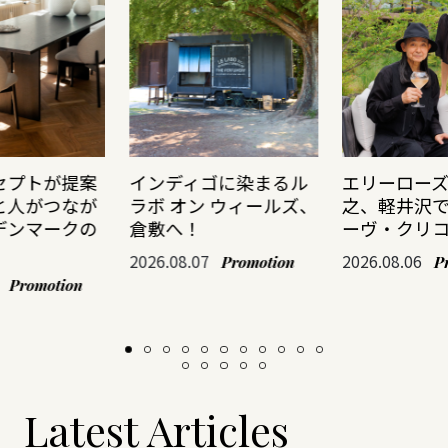
セプトが提案
インディゴに染まるル
エリーロー
と人がつなが
ラボ オン ウィールズ、
之、軽井沢
デンマークの
倉敷へ！
ーヴ・クリ
2026.08.07
2026.08.06
Promotion
P
Promotion
Latest Articles