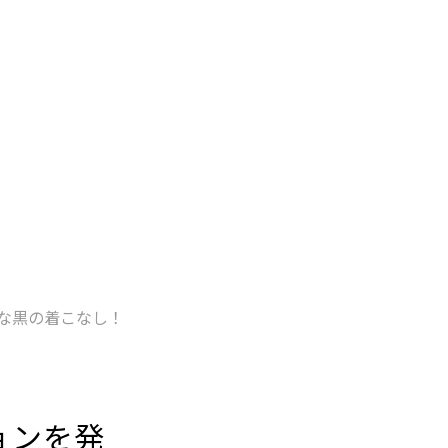
な黒の着こなし！
ョンを発