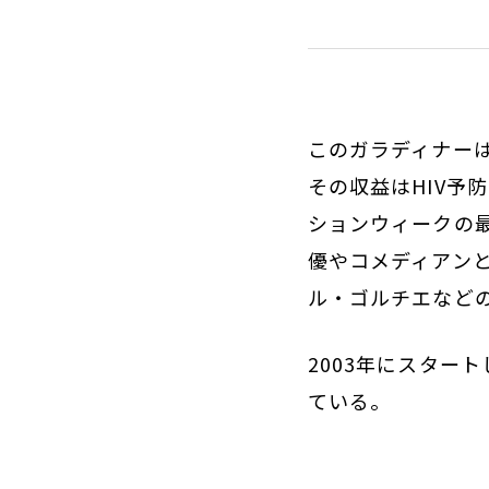
このガラディナー
その収益はHIV予
ションウィークの
優やコメディアン
ル・ゴルチエなど
2003年にスター
ている。