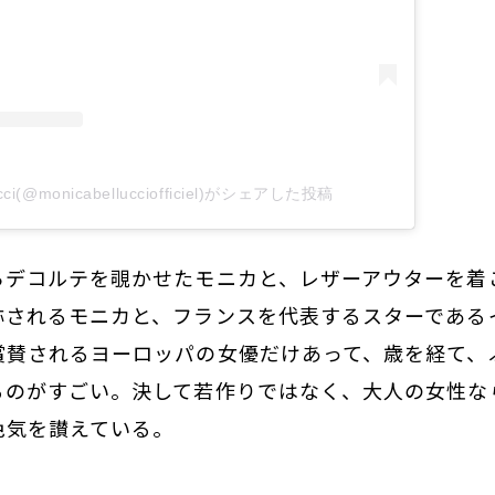
ucci(@monicabellucciofficiel)がシェアした投稿
らデコルテを覗かせたモニカと、レザーアウターを着
称されるモニカと、フランスを代表するスターである
賞賛されるヨーロッパの女優だけあって、歳を経て、
るのがすごい。決して若作りではなく、大人の女性な
色気を讃えている。