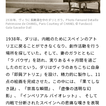
1938年、ヴィラに長期滞在中のダリとガラ。Photo Fernand Detaille
Patrimoine de CHANEL, Paris Courtesy of CHANEL © Fundació
Gala-Savador Dalí
1938年、ダリは、内戦のためにスペインのアト
リエに戻ることができなくなり、創作活動を行う
場所を探していた。そして、妻のガラとともに
「ラ パウザ」を訪れ、実りある４ヶ月間を過ご
したのだという。ダリはヴィラのあちこちに自身
の「即興アトリエ」を設け、精力的に製作し、11
点の絵画を完成させた。この中には、『果てしな
き謎』、『崇高な瞬間』、『虚像の透明な幻
影』、『インペリアル バイオレット』、 そして
内戦で分断されたスペインへの悲痛な嘆きを表現