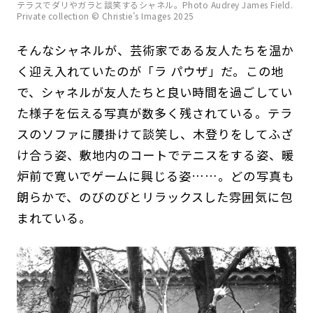
テラスでダリやガラと談笑するシャネル。Photo Audrey James Field.
Private collection © Christie’s Images 2025
そんなシャネルが、芸術家である友人たちを温か
く迎え入れていたのが「ラ パウザ」だ。この地
で、シャネルが友人たちと良い時間を過ごしてい
た様子を伝える写真が数多く残されている。テラ
スのソファに腰掛けて談笑し、木登りをしてふざ
け合う姿、敷地内のコートでテニスをする姿、暖
炉前で寛いでゲームに興じる姿……。どの写真も
朗らかで、のびのびとリラックスした雰囲気に包
まれている。