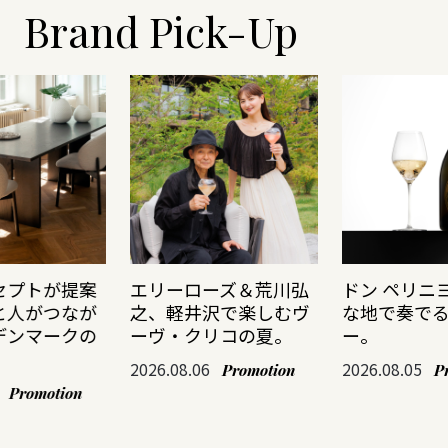
Brand Pick-Up
セプトが提案
エリーローズ＆荒川弘
ドン ペリニ
と人がつなが
之、軽井沢で楽しむヴ
な地で奏で
デンマークの
ーヴ・クリコの夏。
ー。
2026.08.06
2026.08.05
Promotion
P
Promotion