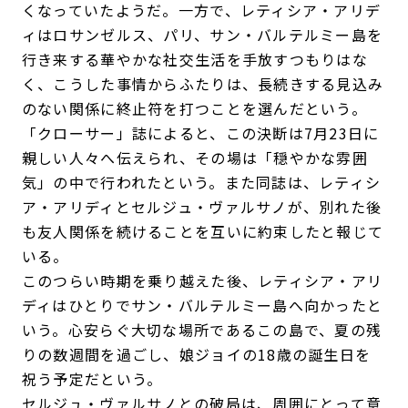
くなっていたようだ。一方で、レティシア・アリデ
ィはロサンゼルス、パリ、サン・バルテルミー島を
行き来する華やかな社交生活を手放すつもりはな
く、こうした事情からふたりは、長続きする見込み
のない関係に終止符を打つことを選んだという。
「クローサー」誌によると、この決断は7月23日に
親しい人々へ伝えられ、その場は「穏やかな雰囲
気」の中で行われたという。また同誌は、レティシ
ア・アリディとセルジュ・ヴァルサノが、別れた後
も友人関係を続けることを互いに約束したと報じて
いる。
このつらい時期を乗り越えた後、レティシア・アリ
ディはひとりでサン・バルテルミー島へ向かったと
いう。心安らぐ大切な場所であるこの島で、夏の残
りの数週間を過ごし、娘ジョイの18歳の誕生日を
祝う予定だという。
セルジュ・ヴァルサノとの破局は、周囲にとって意