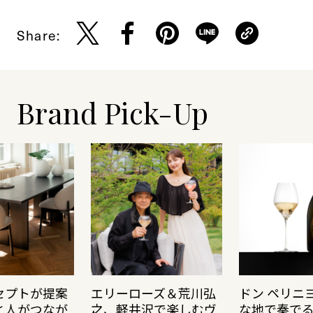
Share:
Brand Pick-Up
セプトが提案
エリーローズ＆荒川弘
ドン ペリニ
と人がつなが
之、軽井沢で楽しむヴ
な地で奏で