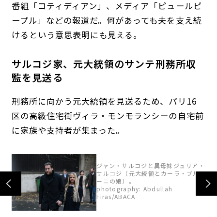
番組「コティディアン」、メディア「ピュールピ
ープル」などの報道だ。何があっても夫を支え続
けるという意思表明にも見える。
サルコジ家、元大統領のサンテ刑務所収
監を見送る
刑務所に向かう元大統領を見送るため、パリ16
区の高級住宅街ヴィラ・モンモランシーの自宅前
に家族や支持者が集まった。
ジャン・サルコジと異母妹ジュリア・
リと
サルコジ（元大統領とカーラ・ブル
コ
ーニの娘）。
photography: Abdullah
Firas/ABACA