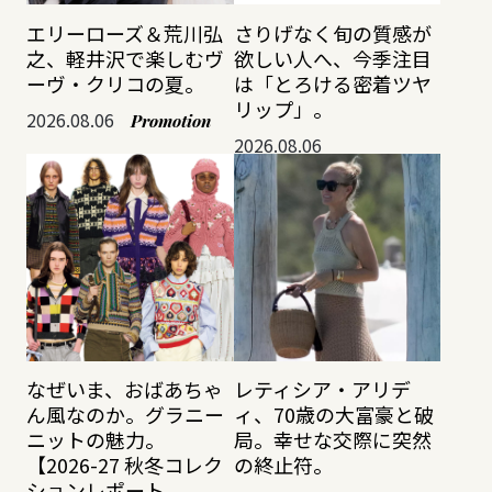
エリーローズ＆荒川弘
さりげなく旬の質感が
之、軽井沢で楽しむヴ
欲しい人へ、今季注目
ーヴ・クリコの夏。
は「とろける密着ツヤ
リップ」。
2026.08.06
Promotion
2026.08.06
なぜいま、おばあちゃ
レティシア・アリデ
ん風なのか。グラニー
ィ、70歳の大富豪と破
ニットの魅力。
局。幸せな交際に突然
【2026-27 秋冬コレク
の終止符。
ションレポート