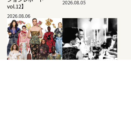
2026.08.05
vol.12】
2026.08.06
今季の花柄はどこか懐
マルセイユからパーム
かしい。アンティーク
ビーチまで、ケネディ
調フローラルで作る秋
家の秘密の料理人が歩
冬おしゃれ。【2026-
んだ数奇な人生。
27 秋冬コレクションレ
2026.08.05
ポート vol.11】
2026.08.05