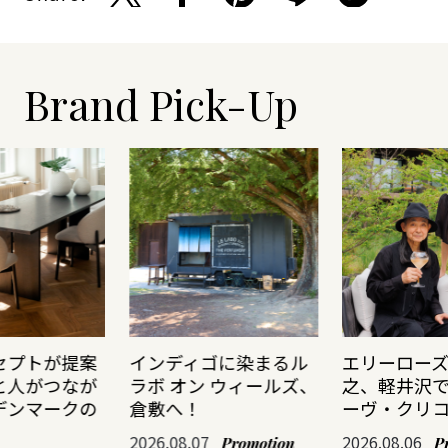
Brand Pick-Up
セプトが提案
インディゴに染まるル
エリーロー
と人がつなが
ラボ オン ウィールズ、
之、軽井沢
デンマークの
倉敷へ！
ーヴ・クリ
2026.08.07
2026.08.06
Promotion
P