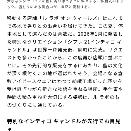
大きなメタセコイアの樹に寄り添うように停車する、移動式のトラ
ック。温もりのある風合いが、自然と調和する。
移動する店舗「ル ラボ オン ウィールズ」はこれま
で各地で香りとの出合いを届けてきた。この夏、停
車地として選んだのは倉敷だ。2026年1月に発表し
た特別なクリエイション「シプレ 21インディゴ キ
ャンドル」は世界一斉発売後、瞬時に完売。リクエ
ストも多かったことから、この度再び店頭に並ぶこ
とに。その先行的な販売をするにあたり、藍の文化
が深く根付くこの地が選ばれたそう。会場となる倉
敷アイビースクエアはかつて紡績工場だった歴史を
受け継ぎながら新たな物語を重ねる場所。手仕事や
時間の積み重ねを大切にする姿勢は、ル ラボのも
のづくりにも通じている。
特別なインディゴ キャンドルが先行でお目見
え。