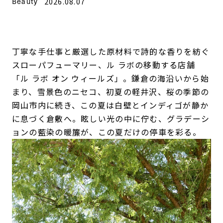
Beauty
2026.08.07
丁寧な手仕事と厳選した原材料で詩的な香りを紡ぐ
スローパフューマリー、ル ラボの移動する店舗
「ル ラボ オン ウィールズ」。鎌倉の海沿いから始
まり、雪景色のニセコ、初夏の軽井沢、桜の季節の
岡山市内に続き、この夏は白壁とインディゴが静か
に息づく倉敷へ。眩しい光の中に佇む、グラデーシ
ョンの藍染の暖簾が、この夏だけの停車を彩る。