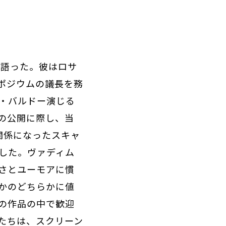
を語った。彼はロサ
ポジウムの議長を務
・バルドー演じる
の公開に際し、当
関係になったスキャ
した。ヴァディム
さとユーモアに慣
かのどちらかに値
の作品の中で歓迎
たちは、スクリーン