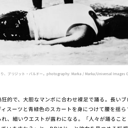
ット・バルドー。photography: Marka / Marka/Universal Images Group
熱狂的で、大胆なマンボに合わせ裸足で踊る。長いブ
ディスーツと青緑色のスカートを身につけて腰を揺ら
られ、細いウエストが露わになる。「人々が踊ること