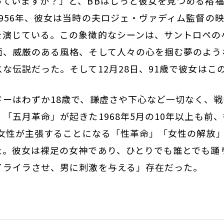
ていますか？」と、BBはじっと彼女を見つめる裕福
956年、彼女は当時の夫ロジェ・ヴァディム監督の
を演じている。この象徴的なシーンは、サントロペの
面、威厳のある風格、そして人々の心を掴む夢のよう
な伝説だった。そして12月28日、91歳で彼女はこ
ドーはわずか18歳で、謙虚さや下心など一切なく、
「五月革命」が起きた1968年5月の10年以上も前
の女性が主張することになる「性革命」「女性の解放
た。彼女は裸足の女神であり、ひとりでも誰とでも踊
イライラさせ、男に刺激を与える」存在だった。