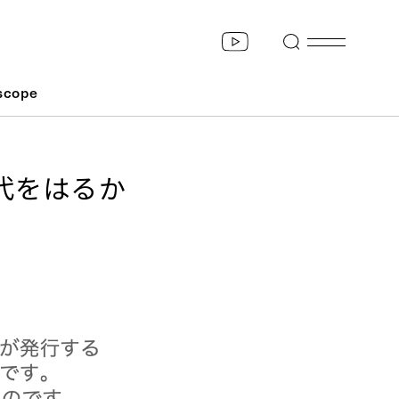
scope
代をはるか
」