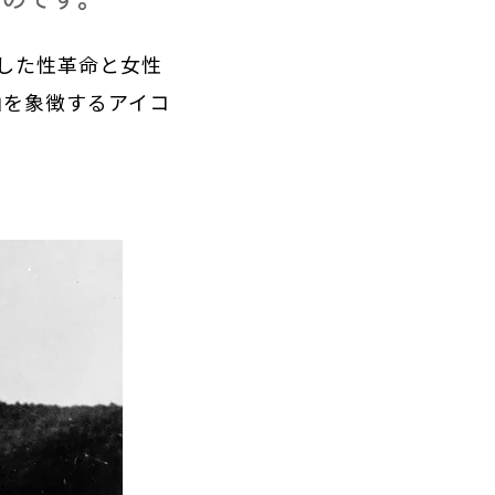
した性革命と女性
由を象徴するアイコ