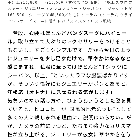
手）上¥19,800 下¥16,500（すべて予定価格）／以上スワロフ
スキー・ジュエリー（スワロフスキー・ジャパン） ジャケット￥
163,500 ショーツ￥48,500／ともにトーテム（トーテム クライ
アントサービス 中に着たトップス／スタイリスト私物
「普段、衣装はほとんど
パンツスーツにハイヒー
ル
。取り立てて大ぶりのアクセサリーをつけること
もないし、すごくシンプルです。だから今日のよう
に
ジュエリーを少し足すだけで、華やかになるなと
感じますね。
私服に至ってはほとんど“Tシャツに
ジーパン、以上。”といったラフな服装ばかりです
が、そういう恰好にもジュエリーがポンとあると、
年相応（オトナ）に見せられる気がします
」。
気負いのない話し方や、ひょうひょうとした姿を見
ていると、ヒコロヒーが“国民的地元のツレ”として
多くの人に親しまれる理由に、説明はいらない。だ
が、カメラの前に立つと、たちまち強力なカリスマ
性が立ち上がる。ジュエリーが彼女に華やかさを与