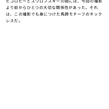
ヒコロヒーとスワロフスキーの間には、今回の撮影
より前からひとつの大切な関係性があった。それ
は、この撮影でも身につけた馬蹄モチーフのネック
レスだ。
「これは29歳とか30歳ぐらいですかね。母が贈っ
てくれました」
。
それ以前は、ジュエリーを積極的に身に着けるタイ
プではなく、なくしてしまうことも多かったとい
う。けれど、母から贈られたネックレスはいつも装
いに自然になじみ、長く愛用する一本となった。
「もともとスワロフスキーは、“すごく華やかなジ
ュエリー”っていうイメージだったんです。でもこ
れは
シンプルなのでいろんな衣装に合うし、カジュ
アルにもすごく使いやすくて。
シーンを選ばない使
い方ができるので気に入っています。“今日は強く
行きたい”という時は、大ぶりのものやわりと主張
の強いものをつけたくなることもあります。ジュエ