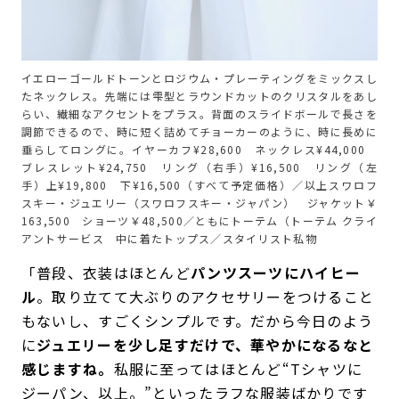
イエローゴールドトーンとロジウム・プレーティングをミックスし
たネックレス。先端には雫型とラウンドカットのクリスタルをあし
らい、繊細なアクセントをプラス。背面のスライドボールで長さを
調節できるので、時に短く詰めてチョーカーのように、時に長めに
垂らしてロングに。イヤーカフ¥28,600 ネックレス¥44,000
ブレスレット¥24,750 リング（右手）¥16,500 リング（左
手）上¥19,800 下¥16,500（すべて予定価格）／以上スワロフ
スキー・ジュエリー（スワロフスキー・ジャパン） ジャケット￥
163,500 ショーツ￥48,500／ともにトーテム（トーテム クライ
アントサービス 中に着たトップス／スタイリスト私物
「普段、衣装はほとんど
パンツスーツにハイヒー
ル
。取り立てて大ぶりのアクセサリーをつけること
もないし、すごくシンプルです。だから今日のよう
に
ジュエリーを少し足すだけで、華やかになるなと
感じますね。
私服に至ってはほとんど“Tシャツに
ジーパン、以上。”といったラフな服装ばかりです