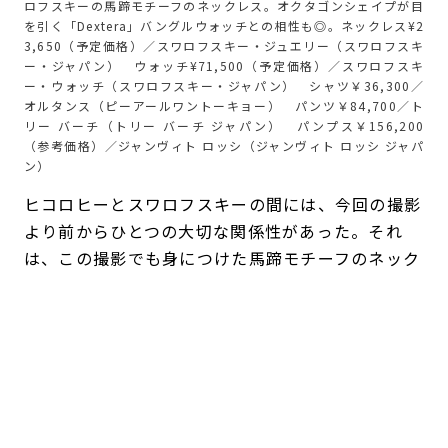
ロフスキーの馬蹄モチーフのネックレス。オクタゴンシェイプが目
を引く「Dextera」バングルウォッチとの相性も◎。ネックレス¥2
3,650（予定価格）／スワロフスキー・ジュエリー（スワロフスキ
ー・ジャパン） ウォッチ¥71,500（予定価格）／スワロフスキ
ー・ウォッチ（スワロフスキー・ジャパン） シャツ￥36,300／
オルタンス（ピーアールワントーキョー） パンツ￥84,700／ト
リー バーチ（トリー バーチ ジャパン） パンプス￥156,200
（参考価格）／ジャンヴィト ロッシ（ジャンヴィト ロッシ ジャパ
ン）
ヒコロヒーとスワロフスキーの間には、今回の撮影
より前からひとつの大切な関係性があった。それ
は、この撮影でも身につけた馬蹄モチーフのネック
レスだ。
「これは29歳とか30歳ぐらいですかね。母が贈っ
てくれました」
。
それ以前は、ジュエリーを積極的に身に着けるタイ
プではなく、なくしてしまうことも多かったとい
う。けれど、母から贈られたネックレスはいつも装
いに自然になじみ、長く愛用する一本となった。