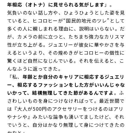
年相応（オトナ）に見せられる気がします
」。
気負いのない話し方や、ひょうひょうとした姿を見
ていると、ヒコロヒーが“国民的地元のツレ”として
多くの人に親しまれる理由に、説明はいらない。だ
が、カメラの前に立つと、たちまち強力なカリスマ
性が立ち上がる。ジュエリーが彼女に華やかさを与
えるというより、その煌めきがヒコロヒーの個性に
驚くほど自然になじんでいる。それを伝えると、こ
んなふうに返ってきた。
「私、
年齢とか自分のキャリアに相応するジュエリ
ー、相応するファッションをした方がいいんじゃな
いかって、結構無理してきた節があるんですよ
。ふ
さわしいものを身につけなければって。最近世間で
は『大人が500円のアクセサリーをつけるのはアリ
やナシや』みたいな論争も湧いてましたけど、それ
でいうと、自分はかなり無理して身につけてきたの
かなと」。