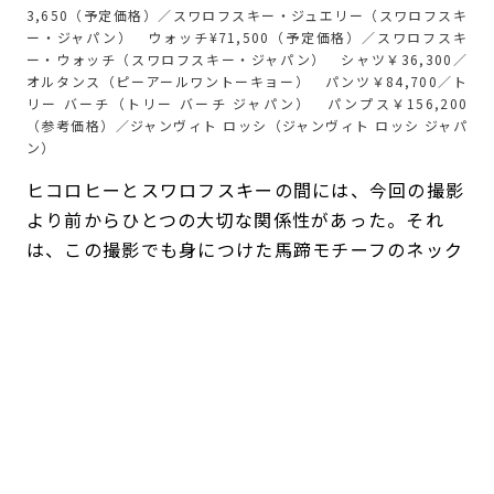
3,650（予定価格）／スワロフスキー・ジュエリー（スワロフスキ
ー・ジャパン） ウォッチ¥71,500（予定価格）／スワロフスキ
ー・ウォッチ（スワロフスキー・ジャパン） シャツ￥36,300／
オルタンス（ピーアールワントーキョー） パンツ￥84,700／ト
リー バーチ（トリー バーチ ジャパン） パンプス￥156,200
（参考価格）／ジャンヴィト ロッシ（ジャンヴィト ロッシ ジャパ
ン）
ヒコロヒーとスワロフスキーの間には、今回の撮影
より前からひとつの大切な関係性があった。それ
は、この撮影でも身につけた馬蹄モチーフのネック
レスだ。
「これは29歳とか30歳ぐらいですかね。母が贈っ
てくれました」
。
それ以前は、ジュエリーを積極的に身に着けるタイ
プではなく、なくしてしまうことも多かったとい
う。けれど、母から贈られたネックレスはいつも装
いに自然になじみ、長く愛用する一本となった。
「もともとスワロフスキーは、“すごく華やかなジ