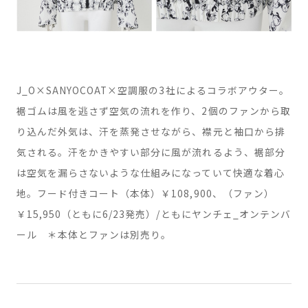
J_O×SANYOCOAT×空調服の3社によるコラボアウター。
裾ゴムは風を逃さず空気の流れを作り、2個のファンから取
り込んだ外気は、汗を蒸発させながら、襟元と袖口から排
気される。汗をかきやすい部分に風が流れるよう、裾部分
は空気を漏らさないような仕組みになっていて快適な着心
地。フード付きコート（本体）￥108,900、（ファン）
￥15,950（ともに6/23発売）/ともにヤンチェ_オンテンバ
ール ＊本体とファンは別売り。