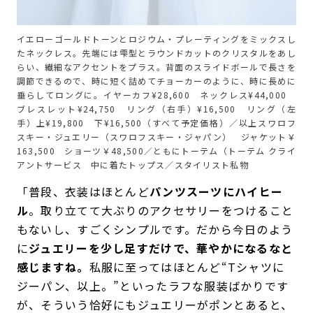
イエローゴールドトーンとロジウム・プレーティングをミックスし
たネックレス。先端には雫型とラウンドカットのクリスタルをあし
らい、繊細なアクセントをプラス。背面のスライドボールで長さを
調節できるので、時に短く詰めてチョーカーのように、時に長めに
垂らしてロングに。イヤーカフ¥28,600 ネックレス¥44,000
ブレスレット¥24,750 リング（右手）¥16,500 リング（左
手）上¥19,800 下¥16,500（すべて予定価格）／以上スワロフ
スキー・ジュエリー（スワロフスキー・ジャパン） ジャケット￥
163,500 ショーツ￥48,500／ともにトーテム（トーテム クライ
アントサービス 中に着たトップス／スタイリスト私物
「普段、衣装はほとんど
パンツスーツにハイヒー
ル
。取り立てて大ぶりのアクセサリーをつけること
もないし、すごくシンプルです。だから今日のよう
に
ジュエリーを少し足すだけで、華やかになるなと
感じますね。
私服に至ってはほとんど“Tシャツに
ジーパン、以上。”といったラフな服装ばかりです
が、そういう恰好にもジュエリーがポンとあると、