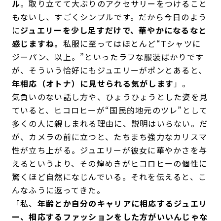
ル
。取り立てて大ぶりのアクセサリーをつけること
もないし、すごくシンプルです。だから今日のよう
に
ジュエリーを少し足すだけで、華やかになるなと
感じますね。
私服に至ってはほとんど“Tシャツに
ジーパン、以上。”といったラフな服装ばかりです
が、そういう恰好にもジュエリーがポンとあると、
年相応（オトナ）に見せられる気がします
」。
気負いのない話し方や、ひょうひょうとした姿を見
ていると、ヒコロヒーが“国民的地元のツレ”として
多くの人に親しまれる理由に、説明はいらない。だ
が、カメラの前に立つと、たちまち強力なカリスマ
性が立ち上がる。ジュエリーが彼女に華やかさを与
えるというより、その煌めきがヒコロヒーの個性に
驚くほど自然になじんでいる。それを伝えると、こ
んなふうに返ってきた。
「私、
年齢とか自分のキャリアに相応するジュエリ
ー、相応するファッションをした方がいいんじゃな