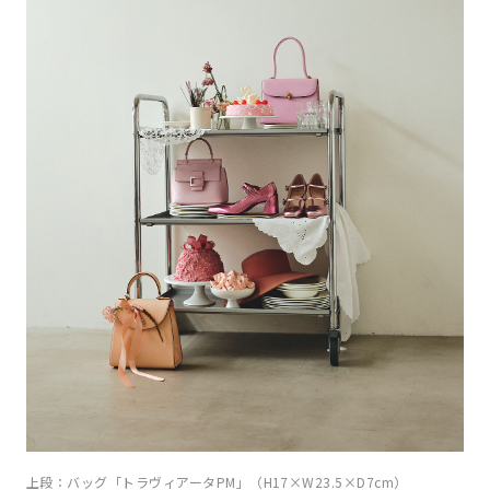
上段：バッグ「トラヴィアータPM」（H17×W23.5×D7cm）