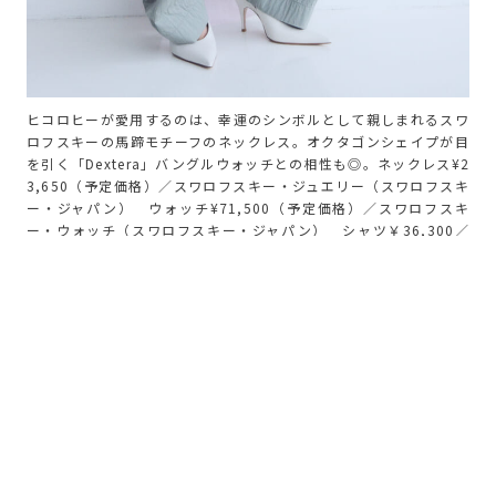
ヒコロヒーが愛用するのは、幸運のシンボルとして親しまれるスワ
ロフスキーの馬蹄モチーフのネックレス。オクタゴンシェイプが目
を引く「Dextera」バングルウォッチとの相性も◎。ネックレス¥2
3,650（予定価格）／スワロフスキー・ジュエリー（スワロフスキ
ー・ジャパン） ウォッチ¥71,500（予定価格）／スワロフスキ
ー・ウォッチ（スワロフスキー・ジャパン） シャツ￥36,300／
オルタンス（ピーアールワントーキョー） パンツ￥84,700／ト
リー バーチ（トリー バーチ ジャパン） パンプス￥156,200
（参考価格）／ジャンヴィト ロッシ（ジャンヴィト ロッシ ジャパ
ン）
ヒコロヒーとスワロフスキーの間には、今回の撮影
より前からひとつの大切な関係性があった。それ
は、この撮影でも身につけた馬蹄モチーフのネック
レスだ。
「これは29歳とか30歳ぐらいですかね。母が贈っ