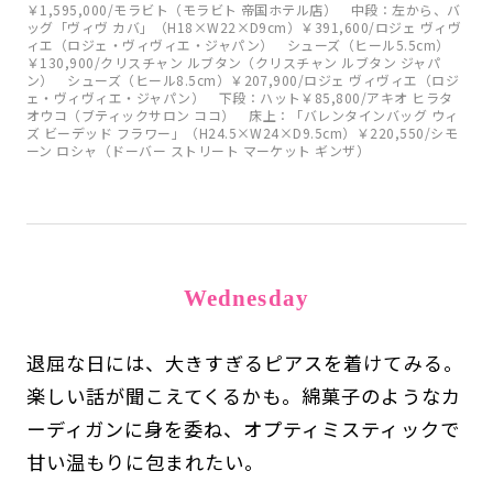
￥1,595,000/モラビト（モラビト 帝国ホテル店） 中段：左から、バ
ッグ「ヴィヴ カバ」（H18×W22×D9cm）￥391,600/ロジェ ヴィヴ
ィエ（ロジェ・ヴィヴィエ・ジャパン） シューズ（ヒール5.5cm）
￥130,900/クリスチャン ルブタン（クリスチャン ルブタン ジャパ
ン） シューズ（ヒール8.5cm）￥207,900/ロジェ ヴィヴィエ（ロジ
ェ・ヴィヴィエ・ジャパン） 下段：ハット￥85,800/アキオ ヒラタ
オウコ（ブティックサロン ココ） 床上：「バレンタインバッグ ウィ
ズ ビーデッド フラワー」（H24.5×W24×D9.5cm）￥220,550/シモ
ーン ロシャ（ドーバー ストリート マーケット ギンザ）
Wednesday
退屈な日には、大きすぎるピアスを着けてみる。
楽しい話が聞こえてくるかも。綿菓子のようなカ
ーディガンに身を委ね、オプティミスティックで
甘い温もりに包まれたい。