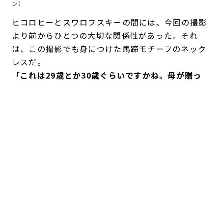
ン）
ヒコロヒーとスワロフスキーの間には、今回の撮影
より前からひとつの大切な関係性があった。それ
は、この撮影でも身につけた馬蹄モチーフのネック
レスだ。
「これは29歳とか30歳ぐらいですかね。母が贈っ
てくれました」
。
それ以前は、ジュエリーを積極的に身に着けるタイ
プではなく、なくしてしまうことも多かったとい
う。けれど、母から贈られたネックレスはいつも装
いに自然になじみ、長く愛用する一本となった。
「もともとスワロフスキーは、“すごく華やかなジ
ュエリー”っていうイメージだったんです。でもこ
れは
シンプルなのでいろんな衣装に合うし、カジュ
アルにもすごく使いやすくて。
シーンを選ばない使
い方ができるので気に入っています。“今日は強く