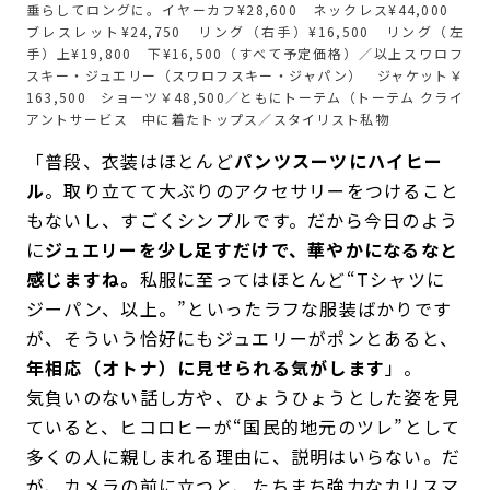
垂らしてロングに。イヤーカフ¥28,600 ネックレス¥44,000
ブレスレット¥24,750 リング（右手）¥16,500 リング（左
手）上¥19,800 下¥16,500（すべて予定価格）／以上スワロフ
スキー・ジュエリー（スワロフスキー・ジャパン） ジャケット￥
163,500 ショーツ￥48,500／ともにトーテム（トーテム クライ
アントサービス 中に着たトップス／スタイリスト私物
「普段、衣装はほとんど
パンツスーツにハイヒー
ル
。取り立てて大ぶりのアクセサリーをつけること
もないし、すごくシンプルです。だから今日のよう
に
ジュエリーを少し足すだけで、華やかになるなと
感じますね。
私服に至ってはほとんど“Tシャツに
ジーパン、以上。”といったラフな服装ばかりです
が、そういう恰好にもジュエリーがポンとあると、
年相応（オトナ）に見せられる気がします
」。
気負いのない話し方や、ひょうひょうとした姿を見
ていると、ヒコロヒーが“国民的地元のツレ”として
多くの人に親しまれる理由に、説明はいらない。だ
が、カメラの前に立つと、たちまち強力なカリスマ