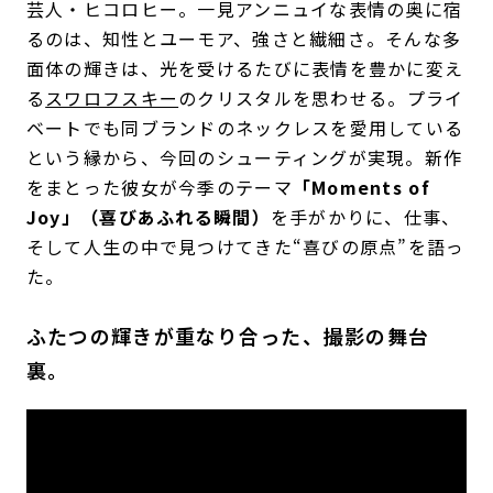
芸人・ヒコロヒー。一見アンニュイな表情の奥に宿
るのは、知性とユーモア、強さと繊細さ。そんな多
面体の輝きは、光を受けるたびに表情を豊かに変え
る
スワロフスキー
のクリスタルを思わせる。プライ
ベートでも同ブランドのネックレスを愛用している
という縁から、今回のシューティングが実現。新作
をまとった彼女が今季のテーマ
「Moments of
Joy」（喜びあふれる瞬間）
を手がかりに、仕事、
そして人生の中で見つけてきた“喜びの原点”を語っ
た。
ふたつの輝きが重なり合った、撮影の舞台
裏。