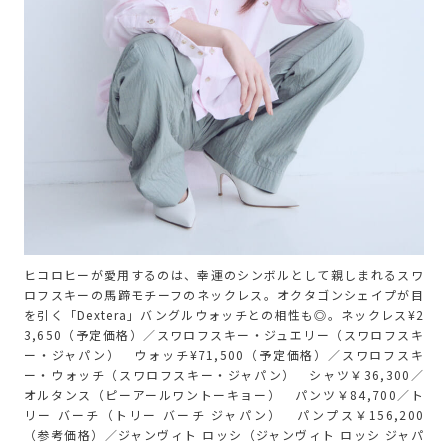
ヒコロヒーが愛用するのは、幸運のシンボルとして親しまれるスワ
ロフスキーの馬蹄モチーフのネックレス。オクタゴンシェイプが目
を引く「Dextera」バングルウォッチとの相性も◎。ネックレス¥2
3,650（予定価格）／スワロフスキー・ジュエリー（スワロフスキ
ー・ジャパン） ウォッチ¥71,500（予定価格）／スワロフスキ
ー・ウォッチ（スワロフスキー・ジャパン） シャツ￥36,300／
オルタンス（ピーアールワントーキョー） パンツ￥84,700／ト
リー バーチ（トリー バーチ ジャパン） パンプス￥156,200
（参考価格）／ジャンヴィト ロッシ（ジャンヴィト ロッシ ジャパ