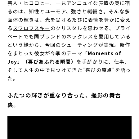
芸人・ヒコロヒー。一見アンニュイな表情の奥に宿
るのは、知性とユーモア、強さと繊細さ。そんな多
面体の輝きは、光を受けるたびに表情を豊かに変え
る
スワロフスキー
のクリスタルを思わせる。プライ
ベートでも同ブランドのネックレスを愛用している
という縁から、今回のシューティングが実現。新作
をまとった彼女が今季のテーマ
「Moments of
Joy」（喜びあふれる瞬間）
を手がかりに、仕事、
そして人生の中で見つけてきた“喜びの原点”を語っ
た。
ふたつの輝きが重なり合った、撮影の舞台
裏。