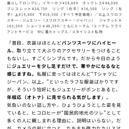
垂らしてロングに。イヤーカフ¥28,600 ネックレス¥44,000
ブレスレット¥24,750 リング（右手）¥16,500 リング（左
手）上¥19,800 下¥16,500（すべて予定価格）／以上スワロフ
スキー・ジュエリー（スワロフスキー・ジャパン） ジャケット￥
163,500 ショーツ￥48,500／ともにトーテム（トーテム クライ
アントサービス 中に着たトップス／スタイリスト私物
「普段、衣装はほとんど
パンツスーツにハイヒー
ル
。取り立てて大ぶりのアクセサリーをつけること
もないし、すごくシンプルです。だから今日のよう
に
ジュエリーを少し足すだけで、華やかになるなと
感じますね。
私服に至ってはほとんど“Tシャツに
ジーパン、以上。”といったラフな服装ばかりです
が、そういう恰好にもジュエリーがポンとあると、
年相応（オトナ）に見せられる気がします
」。
気負いのない話し方や、ひょうひょうとした姿を見
ていると、ヒコロヒーが“国民的地元のツレ”として
多くの人に親しまれる理由に、説明はいらない。だ
が、カメラの前に立つと、たちまち強力なカリスマ