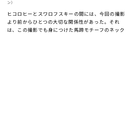
ン）
ヒコロヒーとスワロフスキーの間には、今回の撮影
より前からひとつの大切な関係性があった。それ
は、この撮影でも身につけた馬蹄モチーフのネック
レスだ。
「これは29歳とか30歳ぐらいですかね。母が贈っ
てくれました」
。
それ以前は、ジュエリーを積極的に身に着けるタイ
プではなく、なくしてしまうことも多かったとい
う。けれど、母から贈られたネックレスはいつも装
いに自然になじみ、長く愛用する一本となった。
「もともとスワロフスキーは、“すごく華やかなジ
ュエリー”っていうイメージだったんです。でもこ
れは
シンプルなのでいろんな衣装に合うし、カジュ
アルにもすごく使いやすくて。
シーンを選ばない使
い方ができるので気に入っています。“今日は強く